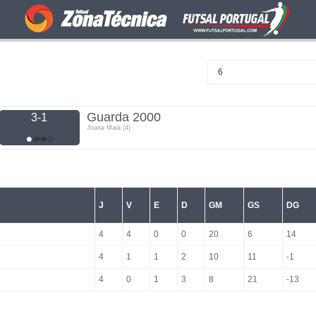
6
Guarda 2000
3-1
Joana Maia (4)
J
V
E
D
GM
GS
DG
4
4
0
0
20
6
14
4
1
1
2
10
11
-1
4
0
1
3
8
21
-13