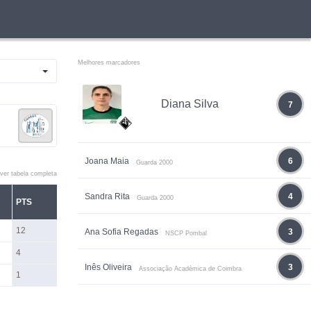
Melhores marcadores
Diana Silva
7
Joana Maia
6
Guarda 2000
ver tabela completa
Sandra Rita
4
Guarda 2000
PTS
12
Ana Sofia Regadas
3
NSCP Pombal
4
Inês Oliveira
3
Associação Académica de Coimbra
1