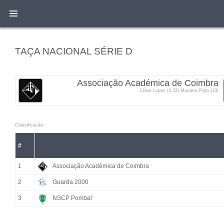
TAÇA NACIONAL SÉRIE D
Associação Académica de Coimbra
Chloe Lopes (4,33) Mariana Pinto (13)
Classificacão
#
1
Associação Académica de Coimbra
2
Guarda 2000
3
NSCP Pombal