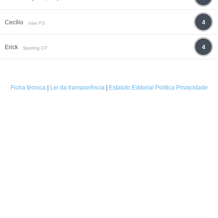
Cecílio
4
Inter FS
Erick
4
Sporting CP
Ficha técnica
|
Lei da transparência
|
Estatuto Editorial
Politica Privacidade