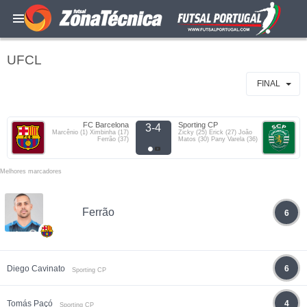
UFCL
FINAL
FC Barcelona
Sporting CP
3-4
Marcênio (1) Ximbinha (17)
Zicky (25) Erick (27) João
Ferrão (37)
Matos (30) Pany Varela (36)
Melhores marcadores
Ferrão
6
Diego Cavinato
6
Sporting CP
Tomás Paçó
4
Sporting CP