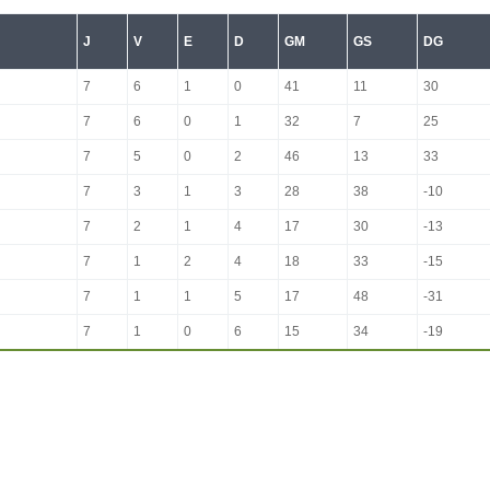
J
V
E
D
GM
GS
DG
7
6
1
0
41
11
30
7
6
0
1
32
7
25
7
5
0
2
46
13
33
7
3
1
3
28
38
-10
7
2
1
4
17
30
-13
7
1
2
4
18
33
-15
7
1
1
5
17
48
-31
7
1
0
6
15
34
-19