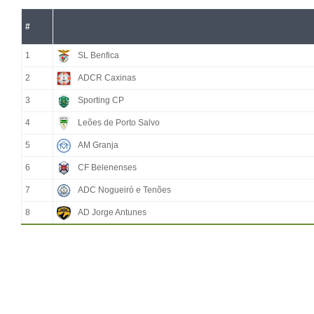
#
1
SL Benfica
2
ADCR Caxinas
3
Sporting CP
4
Leões de Porto Salvo
5
AM Granja
6
CF Belenenses
7
ADC Nogueiró e Tenões
8
AD Jorge Antunes