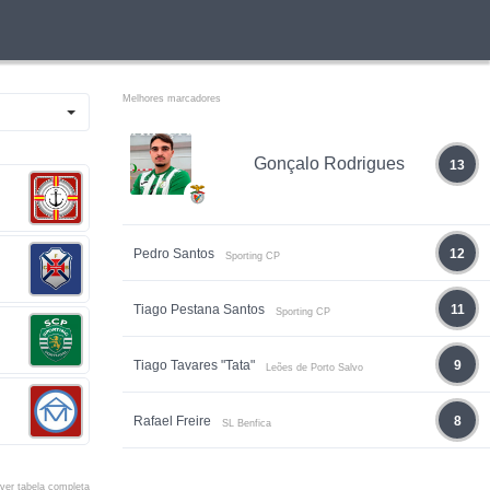
Melhores marcadores
Gonçalo Rodrigues
13
Pedro Santos
12
Sporting CP
Tiago Pestana Santos
11
Sporting CP
Tiago Tavares "Tata"
9
Leões de Porto Salvo
Rafael Freire
8
SL Benfica
ver tabela completa