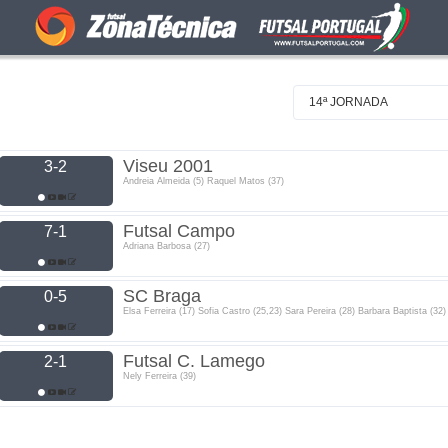
14ª JORNADA
Viseu 2001
3-2
Andreia Almeida (5) Raquel Matos (37)
Futsal Campo
7-1
Adriana Barbosa (27)
SC Braga
0-5
Elsa Ferreira (17) Sofia Castro (25,23) Sara Pereira (28) Barbara Baptista (32)
Futsal C. Lamego
2-1
Nely Ferreira (39)