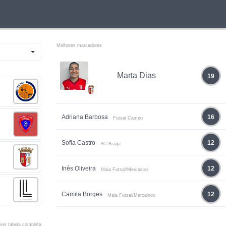
Melhores marcadores
Marta Dias
19
Adriana Barbosa
16
Futsal Campo
Sofia Castro
12
SC Braga
Inês Oliveira
12
Maia Futsal/Mercainox
Camila Borges
12
Maia Futsal/Mercainox
ver tabela completa