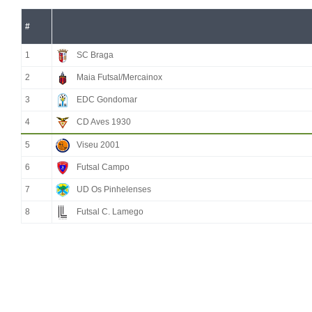
#
1
SC Braga
2
Maia Futsal/Mercainox
3
EDC Gondomar
4
CD Aves 1930
5
Viseu 2001
6
Futsal Campo
7
UD Os Pinhelenses
8
Futsal C. Lamego