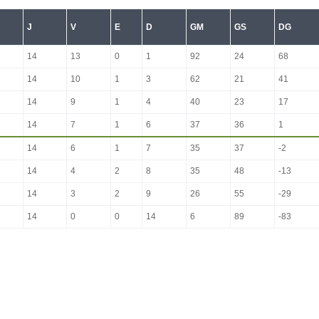
J
V
E
D
GM
GS
DG
14
13
0
1
92
24
68
14
10
1
3
62
21
41
14
9
1
4
40
23
17
14
7
1
6
37
36
1
14
6
1
7
35
37
-2
14
4
2
8
35
48
-13
14
3
2
9
26
55
-29
14
0
0
14
6
89
-83