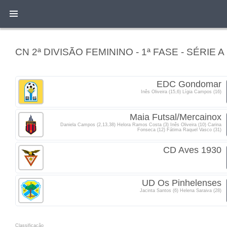
CN 2ª DIVISÃO FEMININO - 1ª FASE - SÉRIE A
EDC Gondomar
Inês Oliveira (15,6) Lígia Campos (16)
Maia Futsal/Mercainox
Daniela Campos (2,13,38) Helora Ramos Costa (3) Inês Oliveira (10) Carina
Fonseca (12) Fátima Raquel Vasco (31)
CD Aves 1930
UD Os Pinhelenses
Jacinta Santos (6) Helena Saraiva (28)
Classificacão