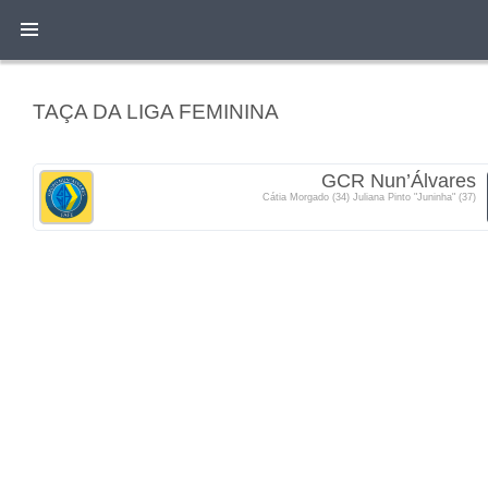
TAÇA DA LIGA FEMININA
GCR Nun’Álvares
Cátia Morgado (34) Juliana Pinto "Juninha" (37)