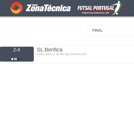
FINAL
SL Benfica
2-4
Janice Silva (7,19,36) Sara Ferreira (22)