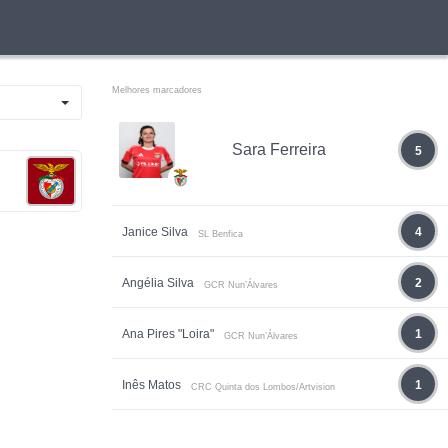
Melhores marcadores
Sara Ferreira
5
Janice Silva
4
SL Benfica
Angélia Silva
2
GCR Nun’Álvares
Ana Pires "Loira"
1
GCR Nun’Álvares
Inês Matos
1
CRC Quinta dos Lombos/Artvision