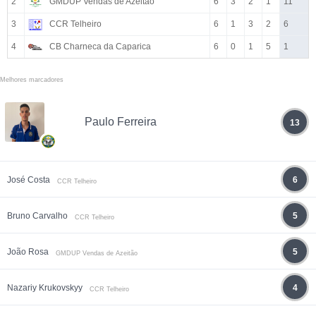
2
GMDUP Vendas de Azeitão
6
3
2
1
11
3
CCR Telheiro
6
1
3
2
6
4
CB Charneca da Caparica
6
0
1
5
1
Melhores marcadores
Paulo Ferreira
13
José Costa
6
CCR Telheiro
Bruno Carvalho
5
CCR Telheiro
João Rosa
5
GMDUP Vendas de Azeitão
Nazariy Krukovskyy
4
CCR Telheiro