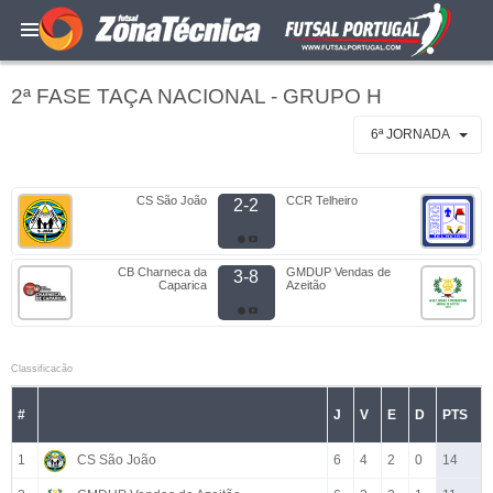
2ª FASE TAÇA NACIONAL - GRUPO H
6ª JORNADA
CS São João
CCR Telheiro
2-2
CB Charneca da
GMDUP Vendas de
3-8
Caparica
Azeitão
Classificacão
#
J
V
E
D
PTS
1
CS São João
6
4
2
0
14