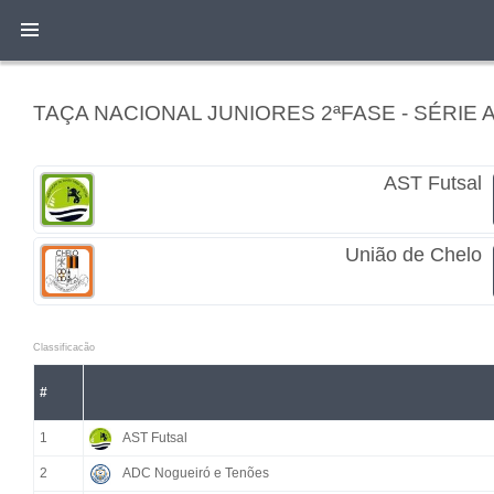
TAÇA NACIONAL JUNIORES 2ªFASE - SÉRIE 
AST Futsal
União de Chelo
Classificacão
#
1
AST Futsal
2
ADC Nogueiró e Tenões