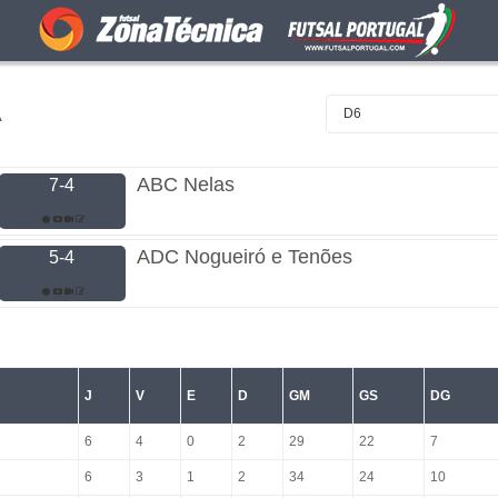
A
D6
ABC Nelas
7-4
ADC Nogueiró e Tenões
5-4
J
V
E
D
GM
GS
DG
6
4
0
2
29
22
7
6
3
1
2
34
24
10