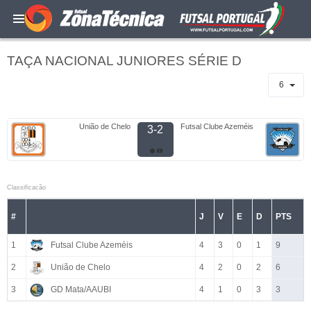
TAÇA NACIONAL JUNIORES SÉRIE D
6
União de Chelo
Futsal Clube Azeméis
3-2
Classificacão
#
J
V
E
D
PTS
1
Futsal Clube Azeméis
4
3
0
1
9
2
União de Chelo
4
2
0
2
6
3
GD Mata/AAUBI
4
1
0
3
3