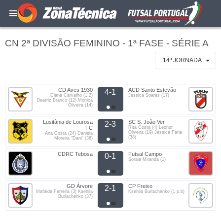
CN 2ª DIVISÃO FEMININO - 1ª FASE - SÉRIE A
14ª JORNADA
CD Aves 1930
ACD Santo Estevão
4-1
Diana Carvalho (1,2)
Jéssica Soares (17)
Beatriz Branco (12) Monica
Oliveira (14)
Lusitânia de Lourosa
SC S. João Ver
2-3
FC
Rita Costa (4) Leonor
Oliveira (19) Jéssica Faria
Ana Costa (24) Daniela
(38)
Moreira "Dani" (36)
CDRC Tebosa
Futsal Campo
0-1
Soraia Miranda (1)
GD Árvore
CP Freixo
2-1
Mafalda Ferreira (3) Kseniia
Kseniia Burlachenko (1 p.b)
Burlachenko (37)