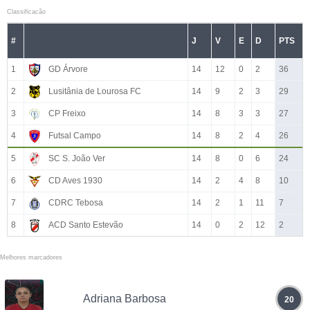
Classificacão
#
J
V
E
D
PTS
1
GD Árvore
14
12
0
2
36
2
Lusitânia de Lourosa FC
14
9
2
3
29
3
CP Freixo
14
8
3
3
27
4
Futsal Campo
14
8
2
4
26
5
SC S. João Ver
14
8
0
6
24
6
CD Aves 1930
14
2
4
8
10
7
CDRC Tebosa
14
2
1
11
7
8
ACD Santo Estevão
14
0
2
12
2
Melhores marcadores
Adriana Barbosa
20