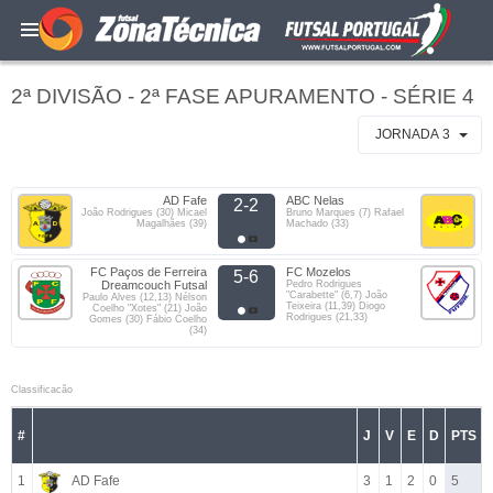
2ª DIVISÃO - 2ª FASE APURAMENTO - SÉRIE 4
JORNADA 3
AD Fafe
ABC Nelas
2-2
João Rodrigues (30) Micael
Bruno Marques (7) Rafael
Magalhães (39)
Machado (33)
FC Paços de Ferreira
FC Mozelos
5-6
Dreamcouch Futsal
Pedro Rodrigues
"Carabette" (6,7) João
Paulo Alves (12,13) Nélson
Teixeira (11,39) Diogo
Coelho "Xotes" (21) João
Rodrigues (21,33)
Gomes (30) Fábio Coelho
(34)
Classificacão
#
J
V
E
D
PTS
1
AD Fafe
3
1
2
0
5