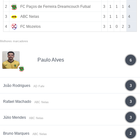
2
FC Paços de Ferreira Dreamcouch Futsal
3
1
1
1
4
3
ABC Nelas
3
1
1
1
4
4
FC Mozelos
3
1
0
2
3
Melhores marcadores
Paulo Alves
6
João Rodrigues
3
AD Fafe
Rafael Machado
3
ABC Nelas
Júlio Mendes
3
ABC Nelas
Bruno Marques
2
ABC Nelas