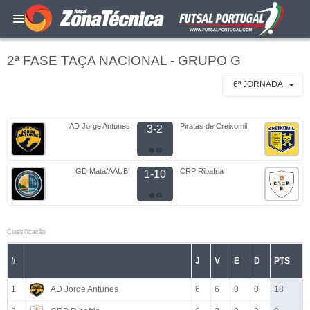
2ª FASE TAÇA NACIONAL - GRUPO G
6ª JORNADA
AD Jorge Antunes
Piratas de Creixomil
3-2
GD Mata/AAUBI
CRP Ribafria
1-10
Classificacão
#
J
V
E
D
PTS
1
AD Jorge Antunes
6
6
0
0
18