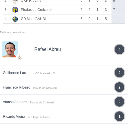
2
CRP Ribafria
6
3
0
3
9
3
Piratas de Creixomil
6
2
1
3
7
4
GD Mata/AAUBI
6
0
1
5
1
Melhores marcadores
Rafael Abreu
4
Guilherme Luciano
2
GD Mata/AAUBI
Francisco Ribeiro
2
Piratas de Creixomil
Afonso Antunes
2
Piratas de Creixomil
Ricardo Vieira
1
AD Jorge Antunes