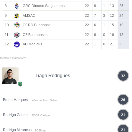
8
GRC Dínamo Sanjoanense
22
8
1
13
25
9
AMSAC
22
7
3
12
24
10
CCRD Burinhosa
22
6
1
15
19
11
CF Belenenses
22
6
0
16
18
12
AD Modicus
22
1
0
21
3
Melhores marcadores
Tiago Rodrigues
32
Bruno Marques
26
Leões de Porto Salvo
Rodrigo Gabriel
21
ADCR Caxinas
Rodrigo Mirancos
21
SC Braga