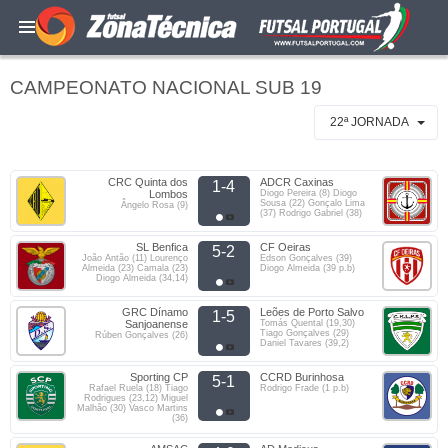
CAMPEONATO NACIONAL SUB 19
22ª JORNADA
CRC Quinta dos
ADCR Caxinas
1-4
Lombos
Diogo Pereira (8) Diogo
Sousa (22) Gonçalo Lima
Ângelo Rosa (9)
(37) Rodrigo Gabriel (38)
SL Benfica
CF Oeiras
5-2
João Antão (11) Lourenço
Edson Gonçalves (39)
Almeida (23) Camala (23)
Diogo Almeida (39 p.b)
Diogo Almeida (34,14)
GRC Dínamo
Leões de Porto Salvo
1-5
Sanjoanense
Tomás Quental (19,30)
Tiago Gonçalves (29)
Rúben Gonçalves (26)
Daniel Tavares (39,2)
Sporting CP
CCRD Burinhosa
5-1
Rafael Ruela (18) Tiago
Rodrigo Frade (1 p.b)
Rodrigues (23,12) Miguel
Malhão (30) Vasco Martins
(36)