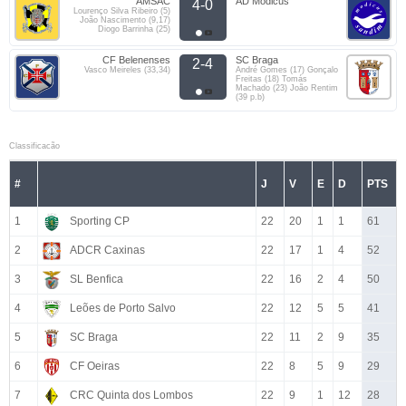
AMSAC
AD Modicus
4-0
Lourenço Silva Ribeiro (5)
João Nascimento (9,17)
Diogo Barrinha (25)
CF Belenenses
SC Braga
2-4
Vasco Meireles (33,34)
André Gomes (17) Gonçalo
Freitas (18) Tomás
Machado (23) João Rentim
(39 p.b)
Classificacão
#
J
V
E
D
PTS
1
Sporting CP
22
20
1
1
61
2
ADCR Caxinas
22
17
1
4
52
3
SL Benfica
22
16
2
4
50
4
Leões de Porto Salvo
22
12
5
5
41
5
SC Braga
22
11
2
9
35
6
CF Oeiras
22
8
5
9
29
7
CRC Quinta dos Lombos
22
9
1
12
28