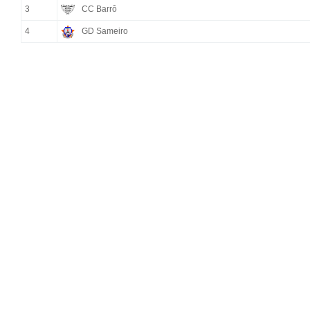
3
CC Barrô
4
GD Sameiro