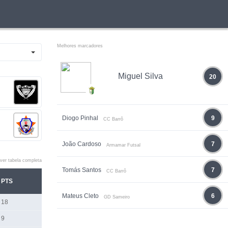
Melhores marcadores
Miguel Silva
20
Diogo Pinhal
9
CC Barrô
João Cardoso
7
Armamar Futsal
ver tabela completa
Tomás Santos
7
CC Barrô
PTS
Mateus Cleto
6
GD Sameiro
18
9