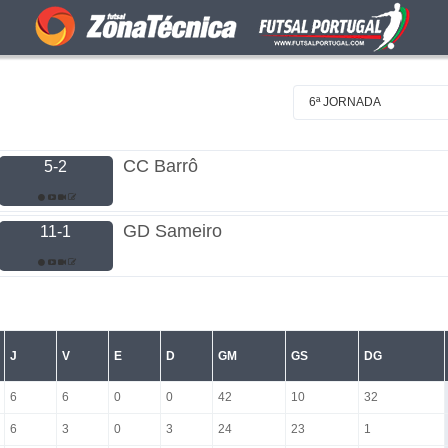
6ª JORNADA
CC Barrô
5-2
GD Sameiro
11-1
J
V
E
D
GM
GS
DG
6
6
0
0
42
10
32
6
3
0
3
24
23
1