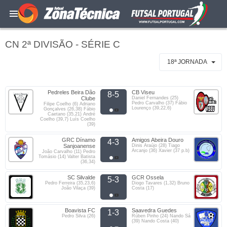
CN 2ª DIVISÃO - SÉRIE C
18ª JORNADA
Pedreles Beira Dão
CB Viseu
8-5
Clube
Daniel Fernandes (25)
Pedro Carvalho (37) Fábio
Filipe Coelho (6) Adriano
Lourenço (39,22,6)
Gonçalves (26,38) Fábio
Caetano (35,21) André
Coelho (39,7) Luís Coelho
(39)
GRC Dínamo
Amigos Abeira Douro
4-3
Sanjoanense
Dinis Araújo (28) Tiago
Arcanjo (36) Xavier (37 p.b)
João Carvalho (11) Pedro
Tomásio (14) Valter Batista
(36,34)
SC Silvalde
GCR Ossela
5-3
Pedro Ferreira (35,23,6)
Diogo Tavares (1,32) Bruno
João Vilaça (39)
Costa (17)
Boavista FC
Saavedra Guedes
1-3
Pedro Silva (26)
Rúben Pinho (24) Nando Sá
(39) Nando Costa (40)