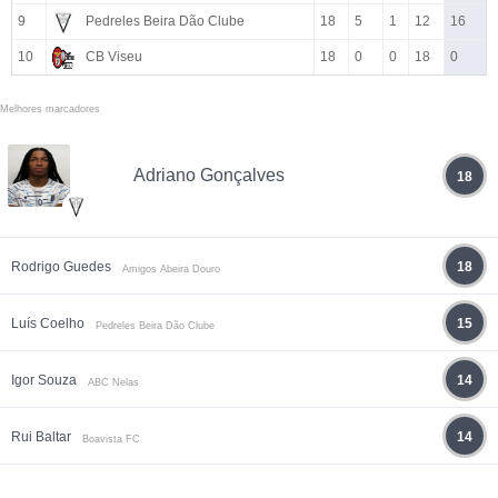
9
Pedreles Beira Dão Clube
18
5
1
12
16
10
CB Viseu
18
0
0
18
0
Melhores marcadores
Adriano Gonçalves
18
Rodrigo Guedes
18
Amigos Abeira Douro
Luís Coelho
15
Pedreles Beira Dão Clube
Igor Souza
14
ABC Nelas
Rui Baltar
14
Boavista FC