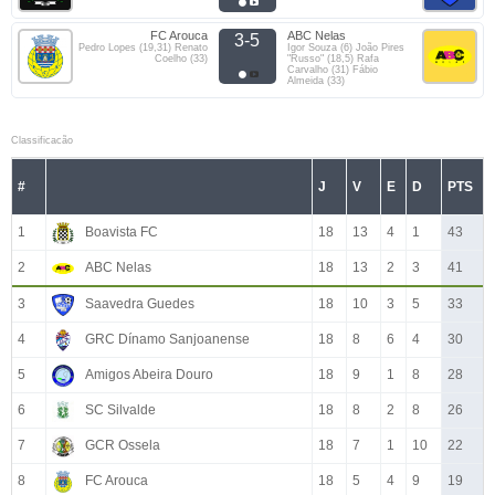
FC Arouca
ABC Nelas
3-5
Pedro Lopes (19,31) Renato
Igor Souza (6) João Pires
Coelho (33)
"Russo" (18,5) Rafa
Carvalho (31) Fábio
Almeida (33)
Classificacão
#
J
V
E
D
PTS
1
Boavista FC
18
13
4
1
43
2
ABC Nelas
18
13
2
3
41
3
Saavedra Guedes
18
10
3
5
33
4
GRC Dínamo Sanjoanense
18
8
6
4
30
5
Amigos Abeira Douro
18
9
1
8
28
6
SC Silvalde
18
8
2
8
26
7
GCR Ossela
18
7
1
10
22
8
FC Arouca
18
5
4
9
19