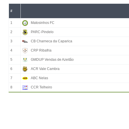
#
1
Matosinhos FC
2
PARC-Pindelo
3
CB Charneca da Caparica
4
CRP Ribafria
5
GMDUP Vendas de Azeitão
6
ACR Vale Cambra
7
ABC Nelas
8
CCR Telheiro