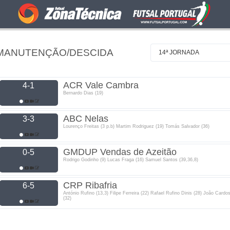
 MANUTENÇÃO/DESCIDA
14ª JORNADA
ACR Vale Cambra
4-1
Bernardo Dias (19)
ABC Nelas
3-3
Lourenço Freitas (3 p.b) Martim Rodriguez (19) Tomás Salvador (36)
GMDUP Vendas de Azeitão
0-5
Rodrigo Godinho (9) Lucas Fraga (16) Samuel Santos (39,36,8)
CRP Ribafria
6-5
António Rufino (13,3) Filipe Ferreira (22) Rafael Rufino Dinis (28) João Cardo
(32)