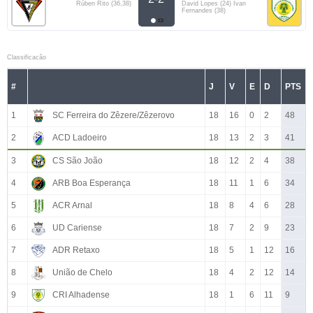
Rúben Rito (36,38)
David Lopes (24) Ivan
Fernandes (38)
Classificacão
#
J
V
E
D
PTS
1
SC Ferreira do Zêzere/Zêzerovo
18
16
0
2
48
2
ACD Ladoeiro
18
13
2
3
41
3
CS São João
18
12
2
4
38
4
ARB Boa Esperança
18
11
1
6
34
5
ACR Arnal
18
8
4
6
28
6
UD Cariense
18
7
2
9
23
7
ADR Retaxo
18
5
1
12
16
8
União de Chelo
18
4
2
12
14
9
CRI Alhadense
18
1
6
11
9