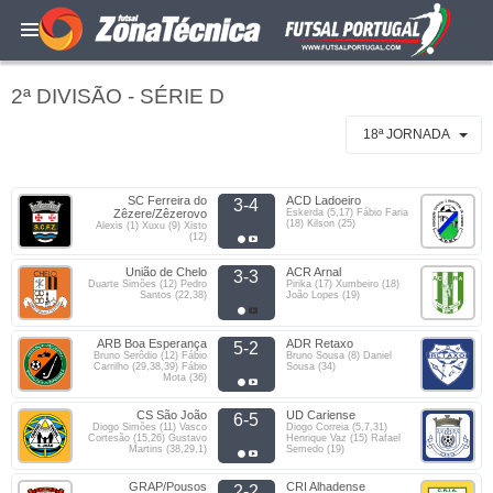
2ª DIVISÃO - SÉRIE D
18ª JORNADA
SC Ferreira do
ACD Ladoeiro
3-4
Zêzere/Zêzerovo
Eskerda (5,17) Fábio Faria
(18) Kilson (25)
Alexis (1) Xuxu (9) Xisto
(12)
União de Chelo
ACR Arnal
3-3
Duarte Simões (12) Pedro
Pirika (17) Xumbeiro (18)
Santos (22,38)
João Lopes (19)
ARB Boa Esperança
ADR Retaxo
5-2
Bruno Serôdio (12) Fábio
Bruno Sousa (8) Daniel
Carrilho (29,38,39) Fábio
Sousa (34)
Mota (36)
CS São João
UD Cariense
6-5
Diogo Simões (11) Vasco
Diogo Correia (5,7,31)
Cortesão (15,26) Gustavo
Henrique Vaz (15) Rafael
Martins (38,29,1)
Semedo (19)
GRAP/Pousos
CRI Alhadense
2-2