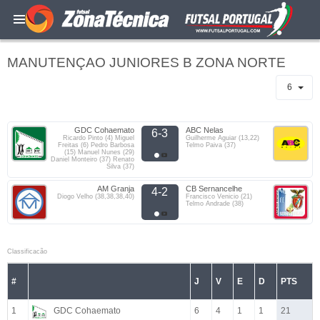
MANUTENÇAO JUNIORES B ZONA NORTE
6
GDC Cohaemato
ABC Nelas
6-3
Ricardo Pinto (4) Miguel
Guilherme Aguiar (13,22)
Freitas (6) Pedro Barbosa
Telmo Paiva (37)
(15) Manuel Nunes (29)
Daniel Monteiro (37) Renato
Silva (37)
AM Granja
CB Sernancelhe
4-2
Diogo Velho (38,38,38,40)
Francisco Venicio (21)
Telmo Andrade (38)
Classificacão
#
J
V
E
D
PTS
1
GDC Cohaemato
6
4
1
1
21