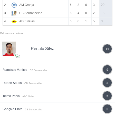
2
AM Granja
6
3
0
3
20
3
CB Sernancelhe
6
4
0
2
18
4
ABC Nelas
6
0
1
5
3
Melhores marcadores
Renato Silva
11
Francisco Venicio
9
CB Sernancelhe
Rúben Sousa
8
CB Sernancelhe
Telmo Paiva
6
ABC Nelas
Gonçalo Pinto
6
CB Sernancelhe