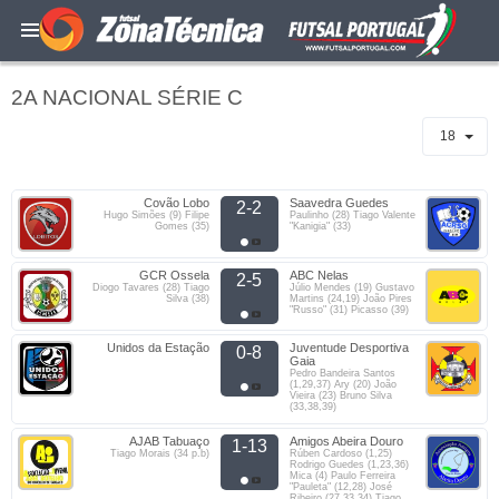
2A NACIONAL SÉRIE C
18
Covão Lobo
Saavedra Guedes
2-2
Hugo Simões (9) Filipe
Paulinho (28) Tiago Valente
Gomes (35)
"Kanigia" (33)
GCR Ossela
ABC Nelas
2-5
Diogo Tavares (28) Tiago
Júlio Mendes (19) Gustavo
Silva (38)
Martins (24,19) João Pires
"Russo" (31) Picasso (39)
Unidos da Estação
Juventude Desportiva
0-8
Gaia
Pedro Bandeira Santos
(1,29,37) Ary (20) João
Vieira (23) Bruno Silva
(33,38,39)
AJAB Tabuaço
Amigos Abeira Douro
1-13
Tiago Morais (34 p.b)
Rúben Cardoso (1,25)
Rodrigo Guedes (1,23,36)
Mica (4) Paulo Ferreira
"Pauleta" (12,28) José
Ribeiro (27,33,34) Tiago