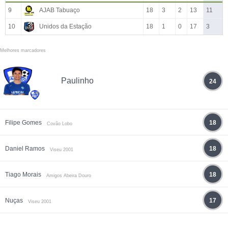
9
AJAB Tabuaço
18
3
2
13
11
10
Unidos da Estação
18
1
0
17
3
Melhores marcadores
Paulinho
24
Filipe Gomes
18
Covão Lobo
Daniel Ramos
18
Viseu 2001
Tiago Morais
18
Amigos Abeira Douro
Nuças
17
Viseu 2001