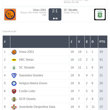
Morais (32,34)
Viseu 2001
SC Silvalde
2-1
Nuças (16) André Galvão
Diogo Silva (3)
(30)
Classificacão
#
J
V
E
D
PTS
1
Viseu 2001
18
16
1
1
49
2
ABC Nelas
18
13
2
3
41
3
SC Silvalde
18
11
1
6
34
4
Saavedra Guedes
18
9
4
5
31
5
Amigos Abeira Douro
18
8
2
8
26
6
Covão Lobo
18
7
5
6
26
7
GCR Ossela
18
7
2
9
23
8
Juventude Desportiva Gaia
18
4
3
11
15