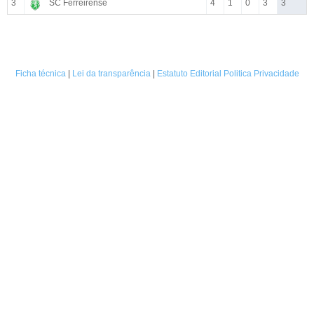
3
SC Ferreirense
4
1
0
3
3
Ficha técnica
|
Lei da transparência
|
Estatuto Editorial
Politica Privacidade