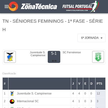
TN - SÉNIORES FEMININOS - 1ª FASE - SÉRIE
H
6ª JORNADA
Juventude S.
SC Ferreirense
5-1
Campinense
Classificacão
#
J
V
E
D
PTS
1
Juventude S. Campinense
4
4
0
0
12
2
Internacional SC
4
1
0
3
3