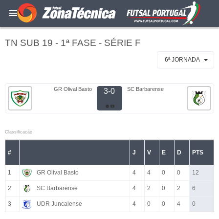
TN SUB 19 - 1ª FASE - SÉRIE F
6ª JORNADA
GR Olival Basto
SC Barbarense
3-0
Classificacão
#
J
V
E
D
PTS
1
GR Olival Basto
4
4
0
0
12
2
SC Barbarense
4
2
0
2
6
3
UDR Juncalense
4
0
0
4
0