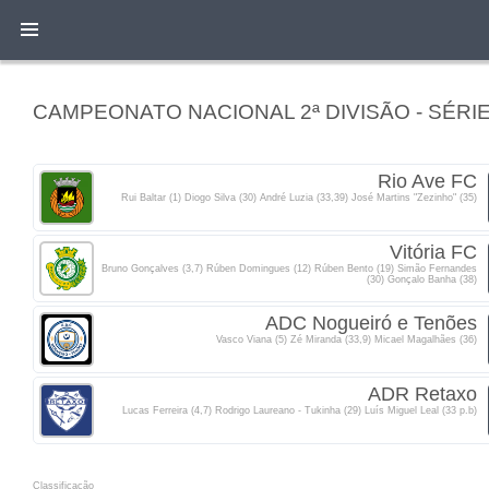
CAMPEONATO NACIONAL 2ª DIVISÃO - SÉRI
Rio Ave FC
Rui Baltar (1) Diogo Silva (30) André Luzia (33,39) José Martins "Zezinho" (35)
Vitória FC
Bruno Gonçalves (3,7) Rúben Domingues (12) Rúben Bento (19) Simão Fernandes
(30) Gonçalo Banha (38)
ADC Nogueiró e Tenões
Vasco Viana (5) Zé Miranda (33,9) Micael Magalhães (36)
ADR Retaxo
Lucas Ferreira (4,7) Rodrigo Laureano - Tukinha (29) Luís Miguel Leal (33 p.b)
Classificacão