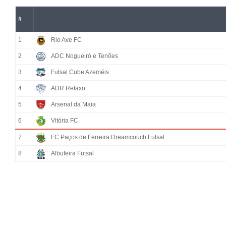
#
1
Rio Ave FC
2
ADC Nogueiró e Tenões
3
Futsal Cube Azeméis
4
ADR Retaxo
5
Arsenal da Maia
6
Vitória FC
7
FC Paços de Ferreira Dreamcouch Futsal
8
Albufeira Futsal