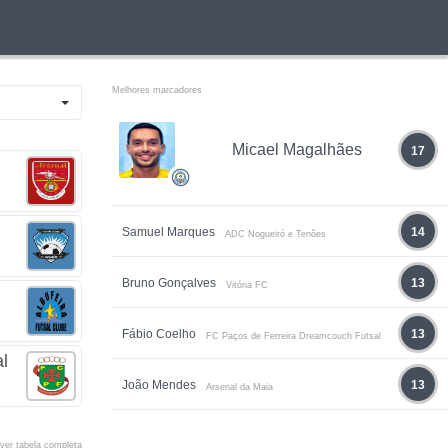
Melhores marcadores
Micael Magalhães
17
Samuel Marques
14
ADC Nogueiró e Tenões
Bruno Gonçalves
13
Vitória FC
Fábio Coelho
13
FC Paços de Ferreira Dreamcouch Futsal
l
João Mendes
13
Arsenal da Maia
ver tabela completa