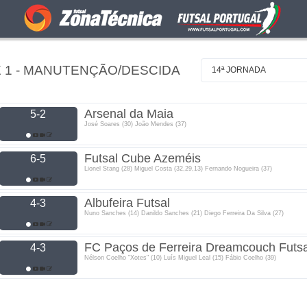
E 1 - MANUTENÇÃO/DESCIDA
14ª JORNADA
Arsenal da Maia
5-2
José Soares (30) João Mendes (37)
Futsal Cube Azeméis
6-5
Lionel Stang (28) Miguel Costa (32,29,13) Fernando Nogueira (37)
Albufeira Futsal
4-3
Nuno Sanches (14) Danildo Sanches (21) Diego Ferreira Da Silva (27)
FC Paços de Ferreira Dreamcouch Futsa
4-3
Nélson Coelho "Xotes" (10) Luís Miguel Leal (15) Fábio Coelho (39)