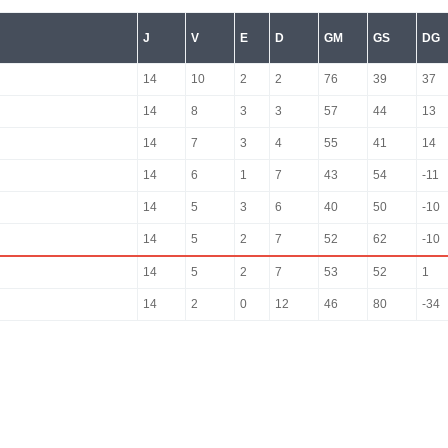
J
V
E
D
GM
GS
DG
14
10
2
2
76
39
37
14
8
3
3
57
44
13
14
7
3
4
55
41
14
14
6
1
7
43
54
-11
14
5
3
6
40
50
-10
14
5
2
7
52
62
-10
14
5
2
7
53
52
1
14
2
0
12
46
80
-34