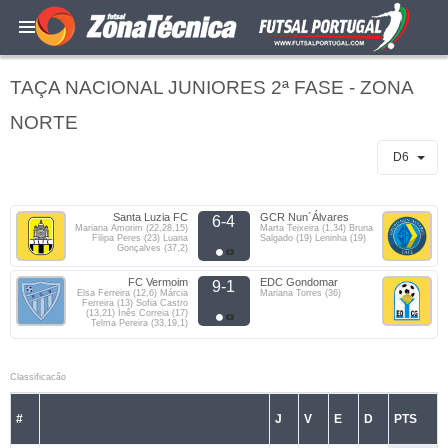
TAÇA NACIONAL JUNIORES 2ª FASE - ZONA
NORTE
D6
Santa Luzia FC
GCR Nun´Álvares
6-4
Mariana Amorim (22,28,15)
Marta Teixeira (1,34) Bruna
Filipa Peres (23) Luana
Salgado (19) Leninha (19)
Gonçalves (37,2)
FC Vermoim
EDC Gondomar
9-1
Elsa Ferreira (12,6) Márcia
Mariana Torres (36)
Ferreira (13) Sofia Castro
(13,21) Inês Correia (17)
Telma Pereira (33,19,1)
Classificacão
#
J
V
E
D
PTS