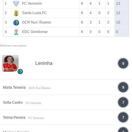
1
FC Vermoim
6
4
1
1
13
2
Santa Luzia FC
6
4
0
2
12
3
GCR Nun´Álvares
6
3
1
2
10
4
EDC Gondomar
6
0
0
6
0
Melhores marcadores
Leninha
9
Marta Teixeira
9
GCR Nun´Álvares
Sofia Castro
7
FC Vermoim
Telma Pereira
7
FC Vermoim