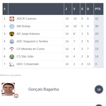
#
J
V
E
D
PTS
1
ADCR Caxinas
14
14
0
0
42
2
AM Granja
14
10
0
4
30
3
AD Jorge Antunes
14
8
1
5
25
4
ADC Nogueiró e Tenões
14
7
2
5
23
5
CP Miranda do Corvo
14
4
3
7
15
6
CS São João
14
4
2
8
14
7
GDC Cohaemato
14
1
0
13
3
Melhores marcadores
Gonçalo Baganha
19