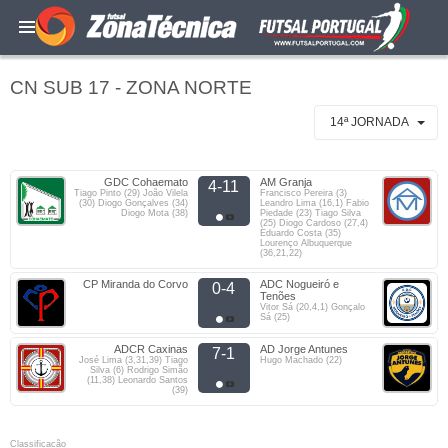
CN SUB 17 - ZONA NORTE
14ª JORNADA
GDC Cohaemato
AM Granja
4-11
Tiago Pinto (29) João Vilela
Francisco Pereira (3)
(30) Diogo Gonçalves (34)
Leandro Lima (16,1) Fabio
Diogo Mota (38)
Piedade (23) Tiago Silva
(25) Diogo Cardoso (27,4)
Eduardo Costa (35)
Lourenço Albuquerque
(36,21,22)
CP Miranda do Corvo
ADC Nogueiró e
0-4
Tenões
Vitor Sá (20,4,1) Gonçalo
Sá (25)
ADCR Caxinas
AD Jorge Antunes
7-1
José Lima (3,31,39) Tiago
Hugo Machado (22)
Silva (6) Rodrigo Simão
(11,38) Leonardo Santos
(39)
Classificacão