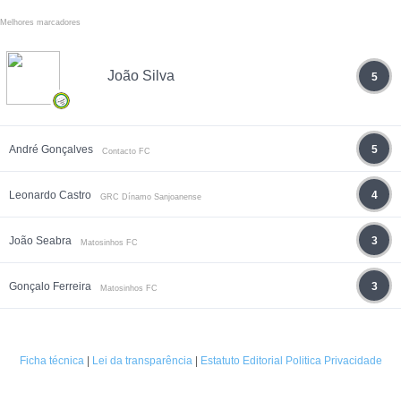
Melhores marcadores
João Silva
5
André Gonçalves
5
Contacto FC
Leonardo Castro
4
GRC Dínamo Sanjoanense
João Seabra
3
Matosinhos FC
Gonçalo Ferreira
3
Matosinhos FC
Ficha técnica
|
Lei da transparência
|
Estatuto Editorial
Politica Privacidade