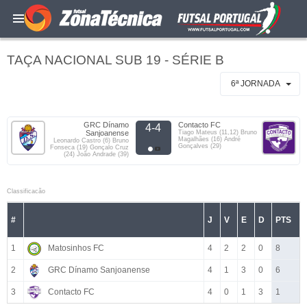
TAÇA NACIONAL SUB 19 - SÉRIE B
6ª JORNADA
GRC Dínamo
Contacto FC
4-4
Sanjoanense
Tiago Mateus (11,12) Bruno
Magalhães (16) André
Leonardo Castro (6) Bruno
Gonçalves (29)
Fonseca (19) Gonçalo Cruz
(24) João Andrade (39)
Classificacão
#
J
V
E
D
PTS
1
Matosinhos FC
4
2
2
0
8
2
GRC Dínamo Sanjoanense
4
1
3
0
6
3
Contacto FC
4
0
1
3
1