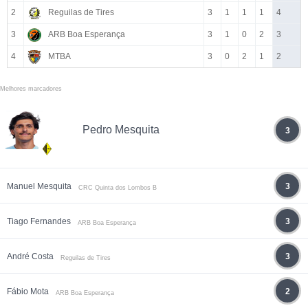
2
Reguilas de Tires
3
1
1
1
4
3
ARB Boa Esperança
3
1
0
2
3
4
MTBA
3
0
2
1
2
Melhores marcadores
Pedro Mesquita
3
Manuel Mesquita
3
CRC Quinta dos Lombos B
Tiago Fernandes
3
ARB Boa Esperança
André Costa
3
Reguilas de Tires
Fábio Mota
2
ARB Boa Esperança