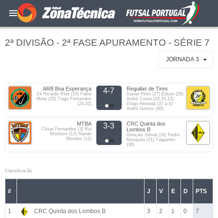
2ª DIVISÃO - 2ª FASE APURAMENTO - SÉRIE 7
JORNADA 3
ARB Boa Esperança
Reguilas de Tires
4-7
Zé Ricardo Reis (15) Fábio
Daniel Pinto (27) Edson (29)
Mota (20) Tiago Fernandes
André Costa (33,25,12)
(24,32)
Diogo Almeida (37 p.b)
André Gomes (40)
MTBA
CRC Quinta dos
3-3
César Fernandes (3) Rui
Lombos B
Monteiro (12) Nando
Gonçalo Sobral (16) Pedro
Mendes (12)
Mesquita (21) Tiaguinho
(36)
Classificacão
#
J
V
E
D
PTS
1
CRC Quinta dos Lombos B
3
2
1
0
7