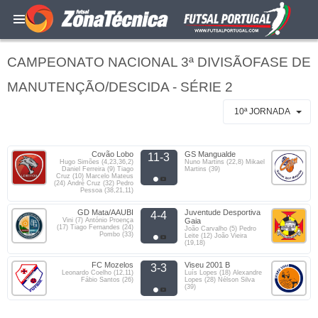
CAMPEONATO NACIONAL 3ª DIVISÃOFASE DE
MANUTENÇÃO/DESCIDA - SÉRIE 2
10ª JORNADA
Covão Lobo
GS Mangualde
11-3
Hugo Simões (4,23,36,2)
Nuno Martins (22,8) Mikael
Daniel Ferreira (9) Tiago
Martins (39)
Cruz (10) Marcelo Mateus
(24) André Cruz (32) Pedro
Pessoa (38,21,11)
GD Mata/AAUBI
Juventude Desportiva
4-4
Vini (7) António Proença
Gaia
(17) Tiago Fernandes (24)
João Carvalho (5) Pedro
Pombo (33)
Leite (12) João Vieira
(19,18)
FC Mozelos
Viseu 2001 B
3-3
Leonardo Coelho (12,11)
Luís Lopes (18) Alexandre
Fábio Santos (26)
Lopes (28) Nélson Silva
(39)