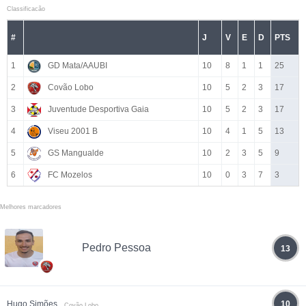
Classificacão
#
J
V
E
D
PTS
1
GD Mata/AAUBI
10
8
1
1
25
2
Covão Lobo
10
5
2
3
17
3
Juventude Desportiva Gaia
10
5
2
3
17
4
Viseu 2001 B
10
4
1
5
13
5
GS Mangualde
10
2
3
5
9
6
FC Mozelos
10
0
3
7
3
Melhores marcadores
Pedro Pessoa
13
Hugo Simões
10
Covão Lobo