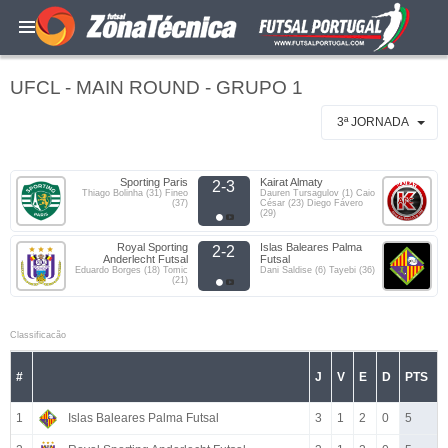
UFCL - MAIN ROUND - GRUPO 1
3ª JORNADA
Sporting Paris
Kairat Almaty
2-3
Thiago Bolinha (31) Fineo
Dauren Tursagulov (1) Caio
(37)
César (23) Diego Fávero
(29)
Royal Sporting
Islas Baleares Palma
2-2
Anderlecht Futsal
Futsal
Eduardo Borges (18) Tomic
Dani Saldise (6) Tayebi (36)
(21)
Classificacão
#
J
V
E
D
PTS
1
Islas Baleares Palma Futsal
3
1
2
0
5