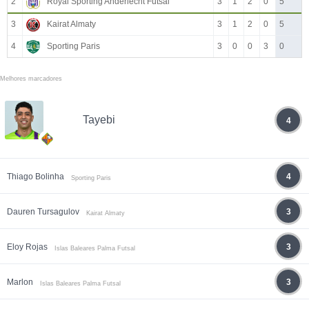
2
Royal Sporting Anderlecht Futsal
3
1
2
0
5
3
Kairat Almaty
3
1
2
0
5
4
Sporting Paris
3
0
0
3
0
Melhores marcadores
Tayebi
4
Thiago Bolinha
4
Sporting Paris
Dauren Tursagulov
3
Kairat Almaty
Eloy Rojas
3
Islas Baleares Palma Futsal
Marlon
3
Islas Baleares Palma Futsal