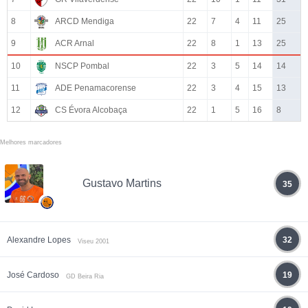
8
ARCD Mendiga
22
7
4
11
25
9
ACR Arnal
22
8
1
13
25
10
NSCP Pombal
22
3
5
14
14
11
ADE Penamacorense
22
3
4
15
13
12
CS Évora Alcobaça
22
1
5
16
8
Melhores marcadores
Gustavo Martins
35
Alexandre Lopes
32
Viseu 2001
José Cardoso
19
GD Beira Ria