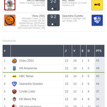
ARCD Mendiga
ABC Nelas
2-2
Pedro Candeias (1) Paulo
André Marques (7) Israel
Ferreira (24)
Ferreira (23)
Viseu 2001
Saavedra Guedes
9-2
Alexandre Lopes (1,37)
Francisco Santiago (16)
Diogo Couceiro (18,39)
Igor Braga (28)
Gabriel Bertan (26) Rafael
Marques (34,36) Peixoto
(36) Caramadi Daramé (39)
Classificacão
#
J
V
E
D
PTS
1
Viseu 2001
22
18
1
3
55
2
AR Amarense
22
16
1
5
49
3
ABC Nelas
22
14
3
5
45
4
Saavedra Guedes
22
14
2
6
44
5
Covão Lobo
22
12
1
9
37
6
GD Beira Ria
22
10
4
8
34
7
GR Vilaverdense
22
10
1
11
31