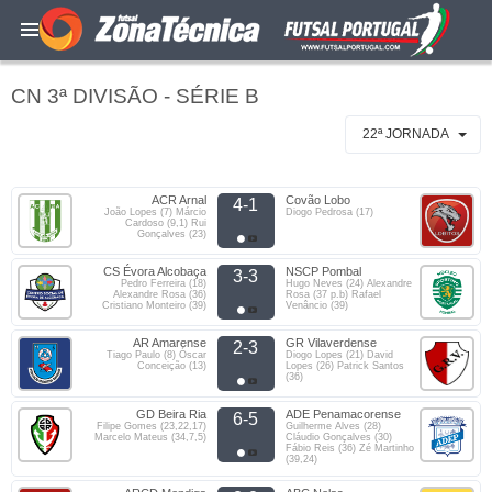
CN 3ª DIVISÃO - SÉRIE B
22ª JORNADA
ACR Arnal
Covão Lobo
4-1
João Lopes (7) Márcio
Diogo Pedrosa (17)
Cardoso (9,1) Rui
Gonçalves (23)
CS Évora Alcobaça
NSCP Pombal
3-3
Pedro Ferreira (18)
Hugo Neves (24) Alexandre
Alexandre Rosa (36)
Rosa (37 p.b) Rafael
Cristiano Monteiro (39)
Venâncio (39)
AR Amarense
GR Vilaverdense
2-3
Tiago Paulo (8) Óscar
Diogo Lopes (21) David
Conceição (13)
Lopes (26) Patrick Santos
(36)
GD Beira Ria
ADE Penamacorense
6-5
Filipe Gomes (23,22,17)
Guilherme Alves (28)
Marcelo Mateus (34,7,5)
Cláudio Gonçalves (30)
Fábio Reis (36) Zé Martinho
(39,24)