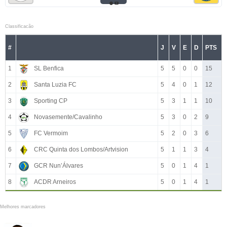
Classificacão
#
J
V
E
D
PTS
1
SL Benfica
5
5
0
0
15
2
Santa Luzia FC
5
4
0
1
12
3
Sporting CP
5
3
1
1
10
4
Novasemente/Cavalinho
5
3
0
2
9
5
FC Vermoim
5
2
0
3
6
6
CRC Quinta dos Lombos/Artvision
5
1
1
3
4
7
GCR Nun’Álvares
5
0
1
4
1
8
ACDR Arneiros
5
0
1
4
1
Melhores marcadores