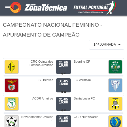
CAMPEONATO NACIONAL FEMININO -
APURAMENTO DE CAMPEÃO
14ª JORNADA
CRC Quinta dos
Sporting CP
31-05
Lombos/Artvision
16:00
SL Benfica
FC Vermoim
31-05
16:00
ACDR Arneiros
Santa Luzia FC
31-05
16:00
Novasemente/Cavalinh
GCR Nun’Álvares
31-05
o
16:00