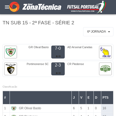
TN SUB 15 - 2ª FASE - SÉRIE 2
6ª JORNADA
GR Olival Basto
AD Arsenal Canelas
7-0
Portimonense SC
CR Piedense
2-3
Classificacão
#
J
V
E
D
PTS
1
GR Olival Basto
6
5
1
0
16