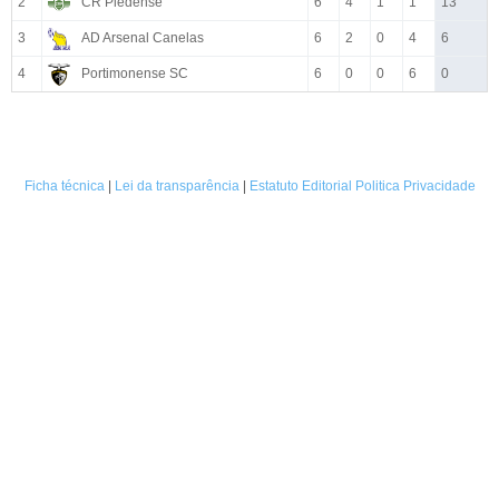
2
CR Piedense
6
4
1
1
13
3
AD Arsenal Canelas
6
2
0
4
6
4
Portimonense SC
6
0
0
6
0
Ficha técnica
|
Lei da transparência
|
Estatuto Editorial
Politica Privacidade