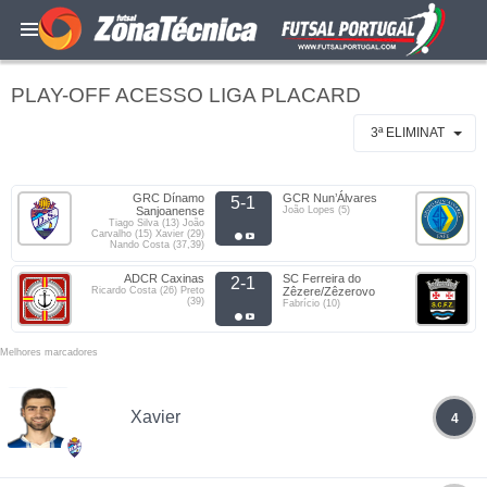
PLAY-OFF ACESSO LIGA PLACARD
3ª ELIMINAT
GRC Dínamo
GCR Nun’Álvares
5-1
Sanjoanense
João Lopes (5)
Tiago Silva (13) João
Carvalho (15) Xavier (29)
Nando Costa (37,39)
ADCR Caxinas
SC Ferreira do
2-1
Ricardo Costa (26) Preto
Zêzere/Zêzerovo
(39)
Fabrício (10)
Melhores marcadores
Xavier
4