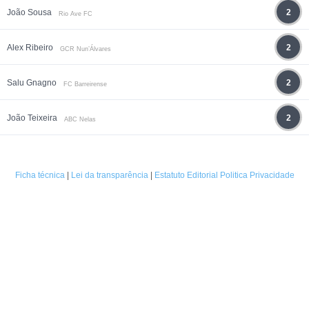
João Sousa
2
Rio Ave FC
Alex Ribeiro
2
GCR Nun’Álvares
Salu Gnagno
2
FC Barreirense
João Teixeira
2
ABC Nelas
Ficha técnica
|
Lei da transparência
|
Estatuto Editorial
Politica Privacidade