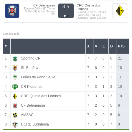
CF Belenenses
CRC Quinta dos
3-5
Emanuel Vieira (8) Tomas
Lombos
Guille (27) Arthur Saraiva
Guilherme Alves (21,39)
(33)
Francisco Cruz (30)
Lourenço Aguiar (33,29)
Classificacão
#
J
V
E
D
PTS
1
Sporting CP
7
7
0
0
21
2
SL Benfica
7
6
0
1
18
3
Leões de Porto Salvo
7
3
2
2
11
4
CR Piedense
7
3
1
3
10
5
CRC Quinta dos Lombos
7
3
1
3
10
6
CF Belenenses
7
2
0
5
6
7
AMSAC
7
2
0
5
6
8
CCRD Burinhosa
7
0
0
7
0