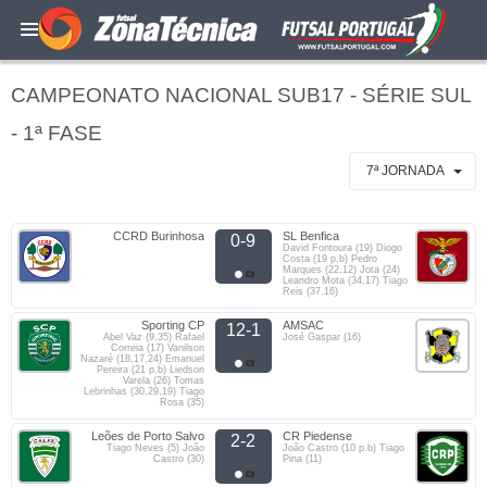
CAMPEONATO NACIONAL SUB17 - SÉRIE SUL
- 1ª FASE
7ª JORNADA
CCRD Burinhosa
SL Benfica
0-9
David Fontoura (19) Diogo
Costa (19 p.b) Pedro
Marques (22,12) Jota (24)
Leandro Mota (34,17) Tiago
Reis (37,16)
Sporting CP
AMSAC
12-1
Abel Vaz (9,35) Rafael
José Gaspar (16)
Correia (17) Vanilson
Nazaré (18,17,24) Emanuel
Pereira (21 p.b) Liedson
Varela (26) Tomas
Lebrinhas (30,29,19) Tiago
Rosa (35)
Leões de Porto Salvo
CR Piedense
2-2
Tiago Neves (5) João
João Castro (10 p.b) Tiago
Castro (30)
Pina (11)