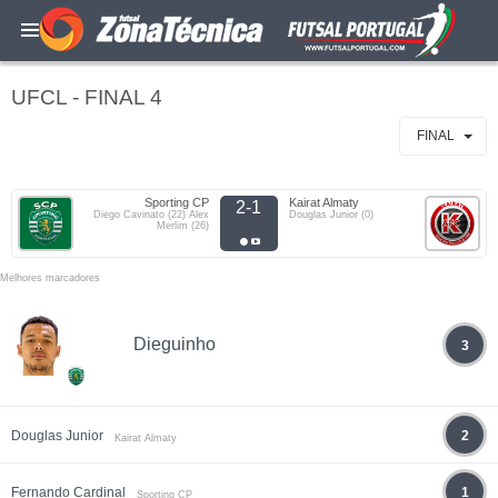
UFCL - FINAL 4
FINAL
Sporting CP
Kairat Almaty
2-1
Diego Cavinato (22) Alex
Douglas Junior (0)
Merlim (26)
Melhores marcadores
Dieguinho
3
Douglas Junior
2
Kairat Almaty
Fernando Cardinal
1
Sporting CP