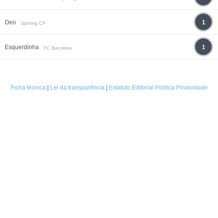
Deo
1
Sporting CP
Esquerdinha
1
FC Barcelona
Ficha técnica
|
Lei da transparência
|
Estatuto Editorial
Politica Privacidade