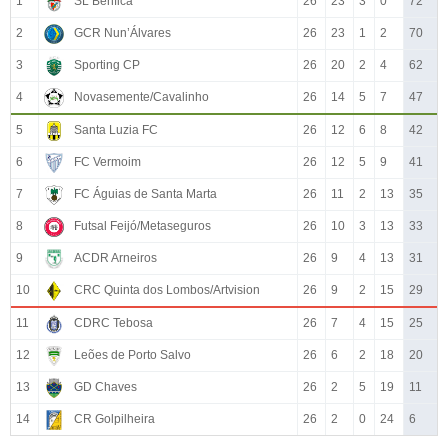
1
SL Benfica
26
23
3
0
72
2
GCR Nun’Álvares
26
23
1
2
70
3
Sporting CP
26
20
2
4
62
4
Novasemente/Cavalinho
26
14
5
7
47
5
Santa Luzia FC
26
12
6
8
42
6
FC Vermoim
26
12
5
9
41
7
FC Águias de Santa Marta
26
11
2
13
35
8
Futsal Feijó/Metaseguros
26
10
3
13
33
9
ACDR Arneiros
26
9
4
13
31
10
CRC Quinta dos Lombos/Artvision
26
9
2
15
29
11
CDRC Tebosa
26
7
4
15
25
12
Leões de Porto Salvo
26
6
2
18
20
13
GD Chaves
26
2
5
19
11
14
CR Golpilheira
26
2
0
24
6