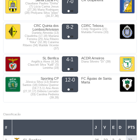
Santa Luzia FC
CR Golpilheira
7-0
Claudiane Paulino "Dinha"
(7) Lúcia Carina Jesus
(27,26) Maria Rodrigues
(28) Pholyana Silva "pópo"
(34,37,36)
CRC Quinta dos
CDRC Tebosa
8-2
Lombos/Artvision
Cindy Nogueira (21)
Mafalda Ferreira (33)
Daniela Almeida (13)
Claudinha (17,18) Mariana
Ferreira (25) Ana Ribeiro
"Kika" (32,36) Catarina
Ribeiro (34) Matilde Vicente
(37)
SL Benfica
ACDR Arneiros
4-1
Angélica Alves (4,34)
Diana Silveiro "Di" (39)
Claucieli Silva "Kalê" (5)
Leninha (19)
Sporting CP
FC Águias de Santa
12-0
Jéssica Silva (13) Beatriz
Marta
Santos (18) Débora Queiroz
(19,7,5,1) Ana Alves
(27,37,17) Débora Lavrador
(33) Carolina Pedreira
(39,28)
Classificacão
#
J
V
E
D
PTS