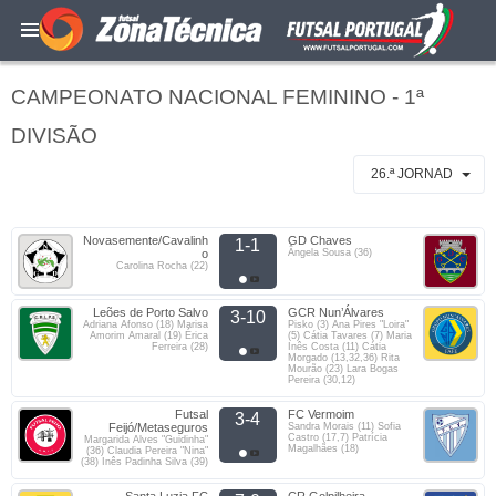
CAMPEONATO NACIONAL FEMININO - 1ª
DIVISÃO
26.ª JORNAD
Novasemente/Cavalinh
GD Chaves
1-1
o
Ângela Sousa (36)
Carolina Rocha (22)
Leões de Porto Salvo
GCR Nun’Álvares
3-10
Adriana Afonso (18) Marisa
Pisko (3) Ana Pires "Loira"
Amorim Amaral (19) Érica
(5) Cátia Tavares (7) Maria
Ferreira (28)
Inês Costa (11) Cátia
Morgado (13,32,36) Rita
Mourão (23) Lara Bogas
Pereira (30,12)
Futsal
FC Vermoim
3-4
Feijó/Metaseguros
Sandra Morais (11) Sofia
Castro (17,7) Patrícia
Margarida Alves "Guidinha"
Magalhães (18)
(36) Claudia Pereira "Nina"
(38) Inês Padinha Silva (39)