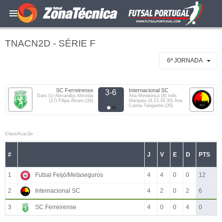
TNACN2D - SÉRIE F
6ª JORNADA
SC Ferreirense
Internacional SC
3-6
Dani (1) Alexandra Almeida
Ana Mendonça (8) Inês
(17) Filipa Álvaro (34)
Marques (9,13,18,30) Ana
Carina Tanganho (35)
Classificacão
#
J
V
E
D
PTS
1
Futsal Feijó/Metaseguros
4
4
0
0
12
2
Internacional SC
4
2
0
2
6
3
SC Ferreirense
4
0
0
4
0