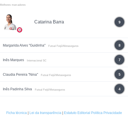
Melhores marcadores
Catarina Barra
9
Margarida Alves "Guidinha"
8
Futsal Feijó/Metaseguros
Inês Marques
7
Internacional SC
Claudia Pereira "Nina"
5
Futsal Feijó/Metaseguros
Inês Padinha Silva
4
Futsal Feijó/Metaseguros
Ficha técnica
|
Lei da transparência
|
Estatuto Editorial
Politica Privacidade