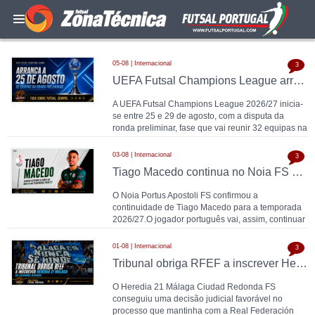
05-08 | Internacional
3
UEFA Futsal Champions League arranca a 25 de agosto com 32 equipas na ronda preliminar
A UEFA Futsal Champions League 2026/27 inicia-
se entre 25 e 29 de agosto, com a disputa da
ronda preliminar, fase que vai reunir 32 equipas na
luta pe
03-08 | Internacional
3
Tiago Macedo continua no Noia FS em 2026/27
O Noia Portus Apostoli FS confirmou a
continuidade de Tiago Macedo para a temporada
2026/27.O jogador português vai, assim, continuar
a vestir as cor
01-08 | Internacional
3
Tribunal obriga RFEF a inscrever Heredia 21 Málaga na Segunda Divisão
O Heredia 21 Málaga Ciudad Redonda FS
conseguiu uma decisão judicial favorável no
processo que mantinha com a Real Federación