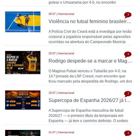
golear o Umuarama por 4-0, no encontro
disputado este
26-07 | Internacional
3
Violência no futsal feminino brasileiro: jogadora que chutou cabeça de adversária no Ceará é investigada por lesão corporal
A Polícia Civil do Ceará está a investigar por lesão
corporal a jogadora responsável pelas agressões
ocorridas na abertura do Campeonato Municip
25-07 | Internacional
3
Rodrigo despede-se a marcar e Magnus sobe à liderança da LNF
O Magnus Futsal venceu o Tubarão por 4-0, na
14.ª jornada da LNF Cresol, num encontro que
ficou marcado pela despedida de Rodrigo, um dos
maiores no
24-07 | Internacional
3
Supercopa de Espanha 2026/27 já tem emparelhamentos: ElPozo Murcia-Palma Futsal e Barça-Jaén nas meias-finais em Barcelona
A Supercopa de Espanha masculina de futsal
2026/27 — o primeiro título da temporada em
Espanha — já tem o caminho definido. O sorteio
realizado
21-07 | Internacional
3