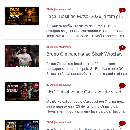
Española de Fútbol
31-07 | Internacional
3
Taça Brasil de Futsal 2026 já tem grupos, calendário e horários definidos
A Confederação Brasileira de Futsal (CBFS)
divulgou os grupos, o calendário e os horários da
Taça Brasil de Futsal 2026 – Divisão Especial, co
31-07 | Internacional
3
Bruno Cintra ruma ao Śląsk Wrocław
Bruno Cintra, ala brasileiro de 32 anos com
passagens marcantes pelo SL Benfica e pelo SC
Braga no futsal português, é o mais recente reforço
do Ś
30-07 | Internacional
3
JEC Futsal vence Cascavel de virada e fecha primeira fase da LNF na liderança
O JEC Futsal venceu o Cascavel por 3-1, na noite
desta quarta-feira, 29 de julho, no Ginásio da
Neva, e terminou a primeira fase da Liga Nacional
de
29-07 | Internacional
3
FIFA aprova teste de nova regra de “campo atrás” na Serie A italiana