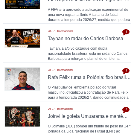
A FIFA terá aprovado a aplicação experimental de
uma nova regra na Serie A italiana de futsal
durante a temporada 2026/27, medida que poderá
provo
28-07 | Internacional
3
Taynan no radar do Carlos Barbosa
Taynan, ala/pivô cazaque com dupla
nacionalidade brasileira, está no radar do Carlos
Barbosa para reforçar o plantel do emblema
gaúcho para a temp
28-07 | Internacional
3
Rafa Félix ruma à Polónia: fixo brasileiro com passagem por Portugal ao serviço do Sporting CP e do Torreense é reforço do Piast Gliwice para 2026/27
O Piast Gliwice, emblema polaco do futsal
masculino, oficializou a contratação de Rafa Félix
para a temporada 2026/27, dando continuidade a
um
26-07 | Internacional
3
Joinville goleia Umuarama e mantém-se na luta pela liderança da Liga Nacional de Futsal do Brasil
O Joinville (JEC) somou um triunfo de peso na 14.ª
jornada da Liga Nacional de Futsal (LNF) ao