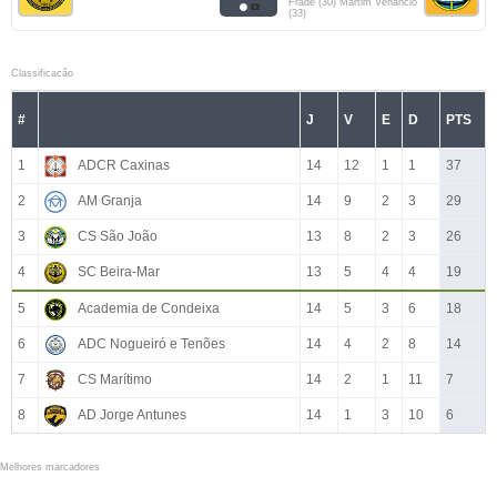
Frade (30) Martim Venâncio
(33)
Classificacão
#
J
V
E
D
PTS
1
ADCR Caxinas
14
12
1
1
37
2
AM Granja
14
9
2
3
29
3
CS São João
13
8
2
3
26
4
SC Beira-Mar
13
5
4
4
19
5
Academia de Condeixa
14
5
3
6
18
6
ADC Nogueiró e Tenões
14
4
2
8
14
7
CS Marítimo
14
2
1
11
7
8
AD Jorge Antunes
14
1
3
10
6
Melhores marcadores