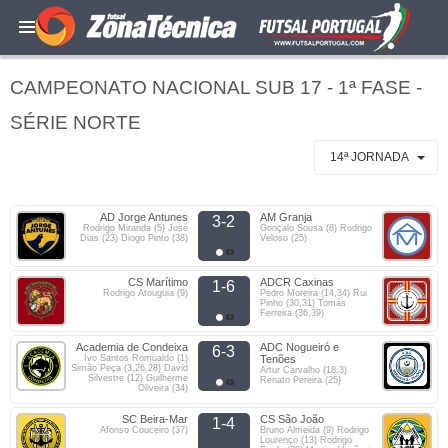
CAMPEONATO NACIONAL SUB 17 - 1ª FASE -
SÉRIE NORTE
14ª JORNADA
AD Jorge Antunes
AM Granja
3-2
Rodrigo Miranda (5) José
Gonçalo Sousa (8) Rodrigo
Dias (23) Diogo Pinto (38)
Veloso (25)
CS Marítimo
ADCR Caxinas
1-6
Rodrigo Atouguia (9)
Pedro Moreira (14,34) Rui
Pinho (30,31) Tomás
Ferreira (36,39)
Academia de Condeixa
ADC Nogueiró e
6-3
Ivo Santos Romualdo (1)
Tenões
Simão Peça (3,26,28) David
Artur Carvalho (18,3)
Silvestre (12) Guilherme
Renato Pereira (25)
Oliveira (34)
SC Beira-Mar
CS São João
1-4
Afonso Couceiro (37)
Bruno Almeida (9) Rodrigo
Lourenço (13) Rodrigo