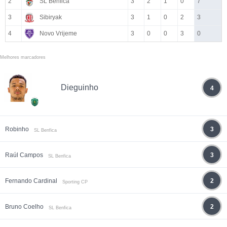
2
SL Benfica
3
2
1
0
7
3
Sibiryak
3
1
0
2
3
4
Novo Vrijeme
3
0
0
3
0
Melhores marcadores
Dieguinho
4
Robinho
3
SL Benfica
Raúl Campos
3
SL Benfica
Fernando Cardinal
2
Sporting CP
Bruno Coelho
2
SL Benfica