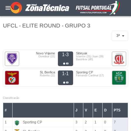
UFCL - ELITE ROUND - GRUPO 3
3ª
Novo Vrijeme
Sibiryak
1-3
Osredkar (22)
Islamov (31) Joan (39)
Bastrikov (40)
SL Benfica
Sporting CP
1-1
Robinho (11)
Fernando Cardinal (17)
Classificacão
#
J
V
E
D
PTS
1
Sporting CP
3
2
1
0
7