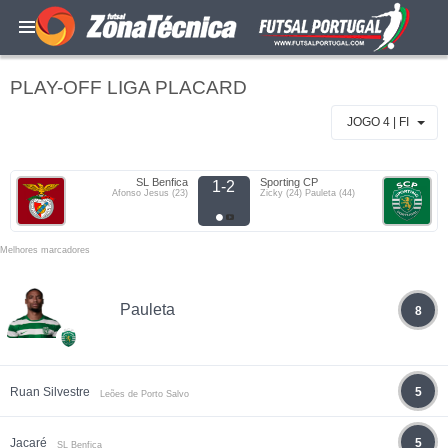
PLAY-OFF LIGA PLACARD
JOGO 4 | FI
SL Benfica
Sporting CP
1-2
Afonso Jesus (23)
Zicky (24) Pauleta (44)
Melhores marcadores
Pauleta
8
Ruan Silvestre
5
Leões de Porto Salvo
Jacaré
5
SL Benfica