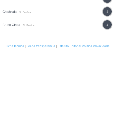
Chishkala
4
SL Benfica
Bruno Cintra
4
SL Benfica
Ficha técnica
|
Lei da transparência
|
Estatuto Editorial
Politica Privacidade