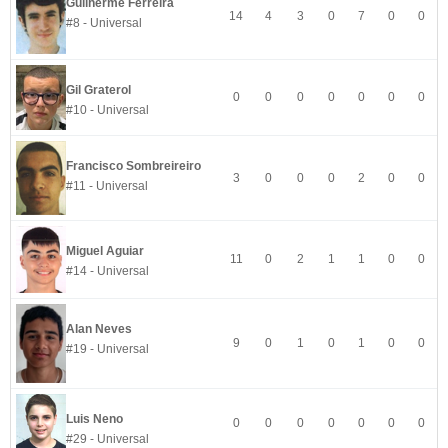
Guilherme Ferreira
14
4
3
0
7
0
0
#8 - Universal
Gil Graterol
0
0
0
0
0
0
0
#10 - Universal
Francisco Sombreireiro
3
0
0
0
2
0
0
#11 - Universal
Miguel Aguiar
11
0
2
1
1
0
0
#14 - Universal
Alan Neves
9
0
1
0
1
0
0
#19 - Universal
Luis Neno
0
0
0
0
0
0
0
#29 - Universal