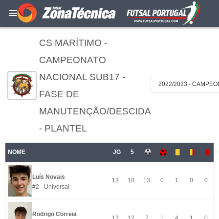
CS MARÍTIMO -
CAMPEONATO
NACIONAL SUB17 -
2022/2023 - CAMPE
FASE DE
MANUTENÇÃO/DESCIDA
- PLANTEL
NOME
JG
5
Luís Novais
13
10
13
0
1
0
0
#2 - Universal
Rodrigo Correia
13
12
7
1
4
1
0