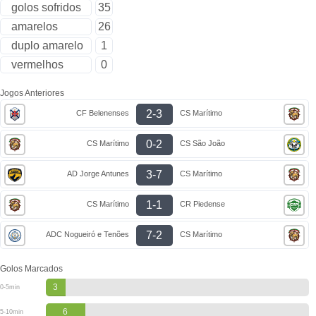
golos sofridos
35
amarelos
26
duplo amarelo
1
vermelhos
0
Jogos Anteriores
2-3
CF Belenenses
CS Marítimo
0-2
CS Marítimo
CS São João
3-7
AD Jorge Antunes
CS Marítimo
1-1
CS Marítimo
CR Piedense
7-2
ADC Nogueiró e Tenões
CS Marítimo
Golos Marcados
3
0-5min
6
5-10min