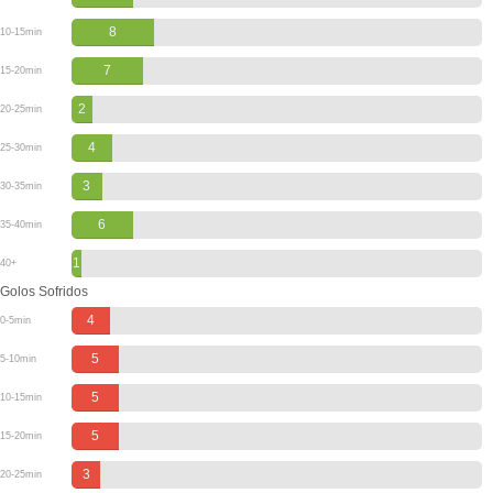
8
10-15min
7
15-20min
2
20-25min
4
25-30min
3
30-35min
6
35-40min
1
40+
Golos Sofridos
4
0-5min
5
5-10min
5
10-15min
5
15-20min
3
20-25min