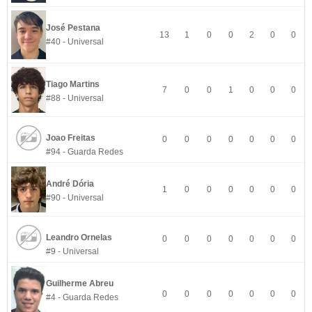
José Pestana
13
1
0
0
2
0
0
#40 - Universal
Tiago Martins
7
0
0
1
0
0
0
#88 - Universal
Joao Freitas
0
0
0
0
0
0
0
#94 - Guarda Redes
André Dória
1
0
0
0
0
0
0
#90 - Universal
Leandro Ornelas
0
0
0
0
0
0
0
#9 - Universal
Guilherme Abreu
0
0
0
0
0
0
0
#4 - Guarda Redes