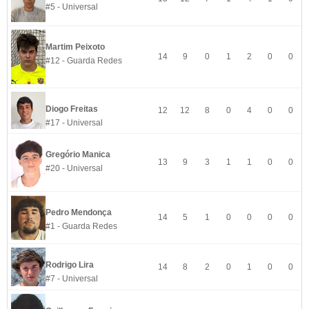
#5 - Universal
Martim Peixoto
14
9
0
1
2
0
0
#12 - Guarda Redes
Diogo Freitas
12
12
8
0
4
0
0
#17 - Universal
Gregório Manica
13
9
3
1
1
0
0
#20 - Universal
Pedro Mendonça
14
5
1
0
0
0
0
#1 - Guarda Redes
Rodrigo Lira
14
8
2
0
1
0
0
#7 - Universal