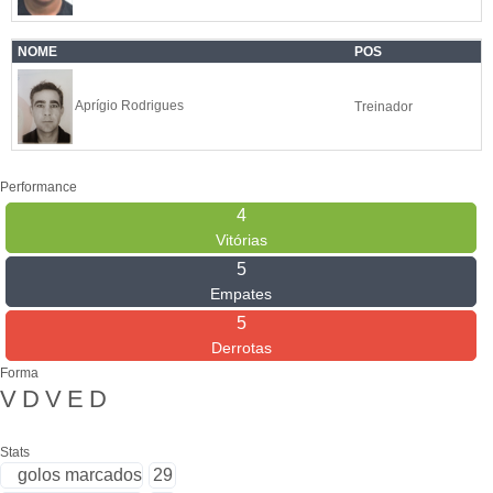
NOME
POS
Aprígio Rodrigues
Treinador
Performance
4
Vitórias
5
Empates
5
Derrotas
Forma
V
D
V
E
D
Stats
golos marcados
29