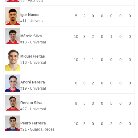
#9 - Fixo / Ala
Igor Nunes
5
2
0
0
0
0
0
#11 - Universal
Márcio Silva
10
3
2
0
1
0
0
#13 - Universal
Miguel Freitas
10
2
1
0
0
0
0
#16 - Universal
André Pereira
8
0
2
0
0
0
0
#19 - Universal
Renato Silva
8
5
3
0
5
0
0
#27 - Universal
Pedro Ferreira
10
5
0
0
2
0
0
#21 - Guarda Redes