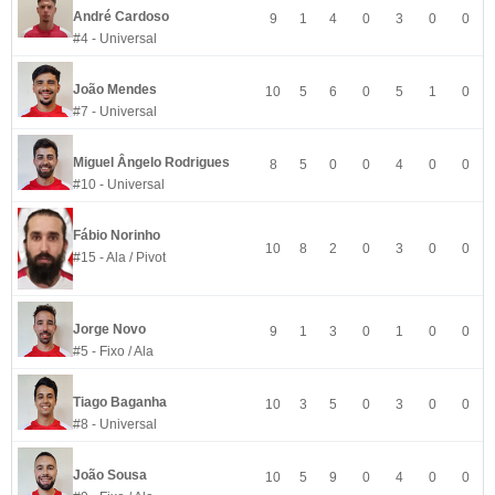
André Cardoso
9
1
4
0
3
0
0
#4 - Universal
João Mendes
10
5
6
0
5
1
0
#7 - Universal
Miguel Ângelo Rodrigues
8
5
0
0
4
0
0
#10 - Universal
Fábio Norinho
10
8
2
0
3
0
0
#15 - Ala / Pivot
Jorge Novo
9
1
3
0
1
0
0
#5 - Fixo / Ala
Tiago Baganha
10
3
5
0
3
0
0
#8 - Universal
João Sousa
10
5
9
0
4
0
0