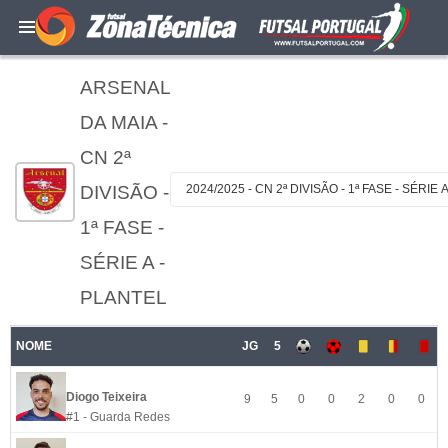
ARSENAL
DA MAIA -
CN 2ª
DIVISÃO -
2024/2025 - CN 2ª DIVISÃO - 1ª FASE - SÉRIE 
1ª FASE -
SÉRIE A -
PLANTEL
NOME
JG
5
Diogo Teixeira
9
5
0
0
2
0
0
#1 - Guarda Redes