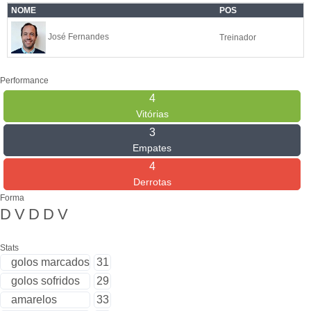
NOME
POS
José Fernandes
Treinador
Performance
4
Vitórias
3
Empates
4
Derrotas
Forma
D
V
D
D
V
Stats
golos marcados
31
golos sofridos
29
amarelos
33