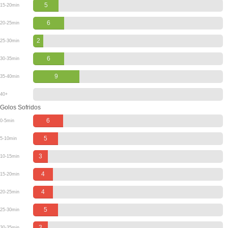
5
15-20min
6
20-25min
2
25-30min
6
30-35min
9
35-40min
40+
Golos Sofridos
6
0-5min
5
5-10min
3
10-15min
4
15-20min
4
20-25min
5
25-30min
3
30-35min