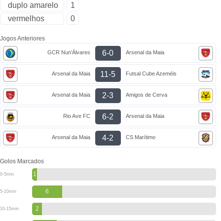
duplo amarelo
1
vermelhos
0
Jogos Anteriores
6-0
GCR Nun’Álvares
Arsenal da Maia
11-5
Arsenal da Maia
Futsal Cube Azeméis
2-3
Arsenal da Maia
Amigos de Cerva
6-2
Rio Ave FC
Arsenal da Maia
4-2
Arsenal da Maia
CS Marítimo
Golos Marcados
1
0-5min
6
5-10min
2
10-15min