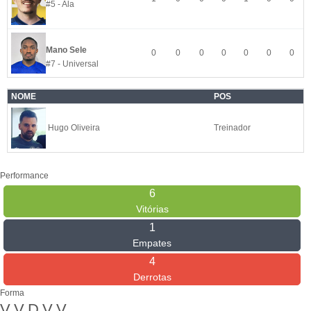
#5 - Ala
Mano Sele
0
0
0
0
0
0
0
#7 - Universal
NOME
POS
Hugo Oliveira
Treinador
Performance
6
Vitórias
1
Empates
4
Derrotas
Forma
V
V
D
V
V