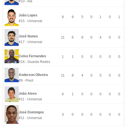
#10 - Ala
João Lopes
9
9
5
0
1
0
1
#15 - Universal
José Nunes
11
6
8
0
4
0
0
#17 - Universal
Celso Fernandes
1
1
0
0
0
0
0
#18 - Guarda Redes
Anderson Oliveira
11
8
4
0
5
0
0
#9 - Pivot
João Alves
6
1
0
0
0
0
0
#11 - Universal
José Domingos
3
0
0
0
0
0
0
#11 - Universal