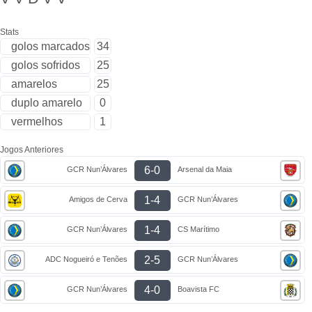
Stats
golos marcados
34
golos sofridos
25
amarelos
25
duplo amarelo
0
vermelhos
1
Jogos Anteriores
6-0
GCR Nun’Álvares
Arsenal da Maia
1-4
Amigos de Cerva
GCR Nun’Álvares
1-4
GCR Nun’Álvares
CS Marítimo
2-5
ADC Nogueiró e Tenões
GCR Nun’Álvares
4-0
GCR Nun’Álvares
Boavista FC