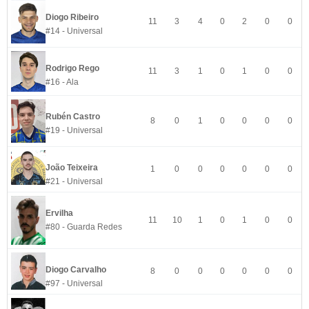
Diogo Ribeiro
11
3
4
0
2
0
0
#14 - Universal
Rodrigo Rego
11
3
1
0
1
0
0
#16 - Ala
Rubén Castro
8
0
1
0
0
0
0
#19 - Universal
João Teixeira
1
0
0
0
0
0
0
#21 - Universal
Ervilha
11
10
1
0
1
0
0
#80 - Guarda Redes
Diogo Carvalho
8
0
0
0
0
0
0
#97 - Universal