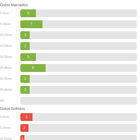
Golos Marcados
5
0-5min
7
5-10min
3
10-15min
3
15-20min
5
20-25min
8
25-30min
3
30-35min
3
35-40min
40+
Golos Sofridos
3
0-5min
2
5-10min
1
10-15min