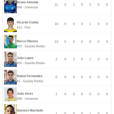
Bruno Almeida
11
0
1
0
2
0
0
#98 - Universal
Ricardo Cunha
10
0
0
0
1
0
0
#12 - Fixo
Marco Oliveira
10
0
0
0
0
0
0
#25 - Guarda Redes
João Lopes
2
0
2
0
1
0
0
#20 - Guarda Redes
Rafael Fernandes
0
0
0
0
0
0
0
#1 - Guarda Redes
João Alves
1
0
0
0
0
0
0
#96 - Universal
Gustavo Machado
1
0
0
0
1
0
0