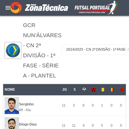
GCR
NUN’ÁLVARES
- CN 2ª
2024/2025 - CN 2ª DIVISÃO - 1ª FASE -
DIVISÃO - 1ª
FASE - SÉRIE
A - PLANTEL
NOME
JG
5
Serginho
11
3
6
0
1
0
0
#8 - Ala
Diogo Dias
11
11
4
0
5
0
0