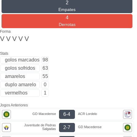
2
Empates
4
Derrotas
Forma
V
V
V
V
V
Stats
golos marcados
98
golos sofridos
63
amarelos
55
duplo amarelo
0
vermelhos
1
Jogos Anteriores
6-4
GD Macedense
ACR Lordelo
Juventude de Pedras
2-7
GD Macedense
Salgadas