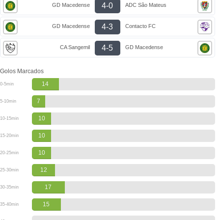
4-0
GD Macedense
ADC São Mateus
4-3
GD Macedense
Contacto FC
4-5
CA Sangemil
GD Macedense
Golos Marcados
14
0-5min
7
5-10min
10
10-15min
10
15-20min
10
20-25min
12
25-30min
17
30-35min
15
35-40min