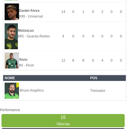
Daniel Alves
14
0
1
0
2
0
0
#99 - Universal
Matouças
#85 - Guarda Redes
4
0
0
0
0
0
0
Xisto
12
6
8
0
4
0
0
#0 - Pivot
NOME
POS
Bruno Angélico
Treinador
Performance
16
Vitórias