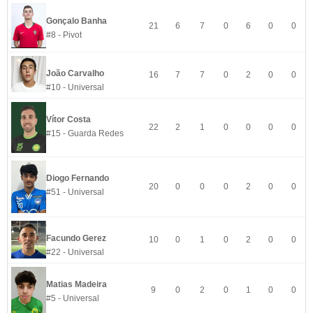
Gonçalo Banha
21
6
7
0
6
0
0
#8 - Pivot
João Carvalho
16
7
7
0
2
0
0
#10 - Universal
Vítor Costa
22
2
1
0
0
0
0
#15 - Guarda Redes
Diogo Fernando
20
0
0
0
2
0
0
#51 - Universal
Facundo Gerez
10
0
1
0
2
0
0
#22 - Universal
Matias Madeira
9
0
2
0
1
0
0
#5 - Universal