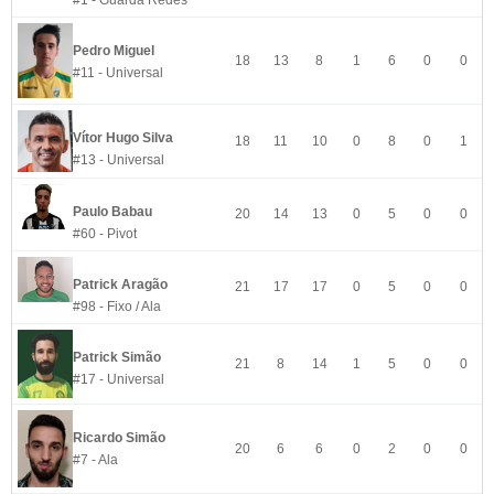
#1 - Guarda Redes
Pedro Miguel
18
13
8
1
6
0
0
#11 - Universal
Vítor Hugo Silva
18
11
10
0
8
0
1
#13 - Universal
Paulo Babau
20
14
13
0
5
0
0
#60 - Pivot
Patrick Aragão
21
17
17
0
5
0
0
#98 - Fixo / Ala
Patrick Simão
21
8
14
1
5
0
0
#17 - Universal
Ricardo Simão
20
6
6
0
2
0
0
#7 - Ala