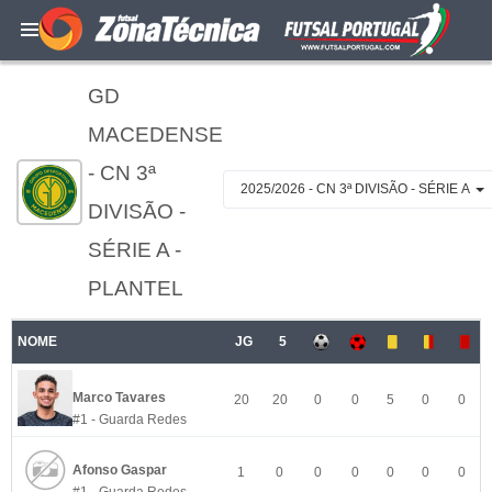
GD
MACEDENSE
- CN 3ª
2025/2026 - CN 3ª DIVISÃO - SÉRIE A
DIVISÃO -
SÉRIE A -
PLANTEL
NOME
JG
5
Marco Tavares
20
20
0
0
5
0
0
#1 - Guarda Redes
Afonso Gaspar
1
0
0
0
0
0
0