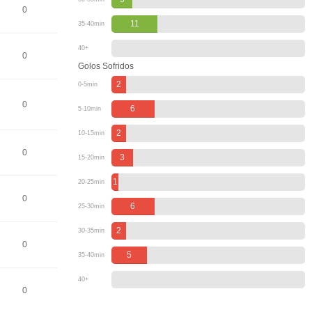
0
11
35-40min
40+
0
Golos Sofridos
2
0-5min
0
6
5-10min
2
10-15min
0
3
15-20min
1
20-25min
0
6
25-30min
2
30-35min
0
5
35-40min
40+
0