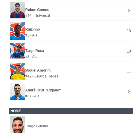
Rúben Gomes
5
#46 - Universal
Ruizinho
10
#3 - Ala
Tiago Rosa
10
#8 - Ala
Miguel Amorim
11
#42 - Guarda Redes
André Cruz "Cigano"
5
#67 - Ala
NOME
Tiago Guelho