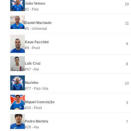
João Veloso
10
#2 - Fixo
Daniel Machado
11
#5 - Universal
Kaue Facchini
9
#9 - Pivot
Luís Cruz
8
#47 - Ala
Marinho
10
#77 - Fixo / Ala
Miguel Conceição
3
#20 - Pivot
Pedro Martins
7
#28 - Ala