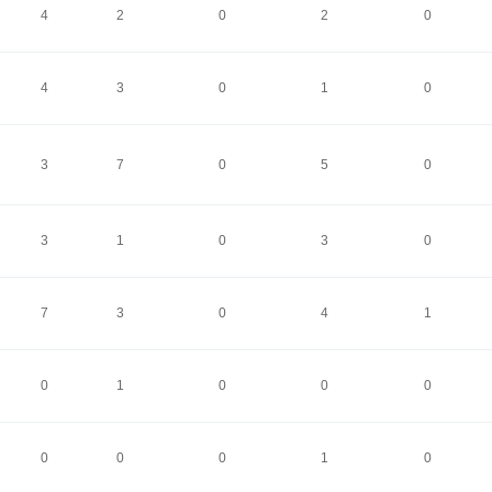
4
2
0
2
0
4
3
0
1
0
3
7
0
5
0
3
1
0
3
0
7
3
0
4
1
0
1
0
0
0
0
0
0
1
0