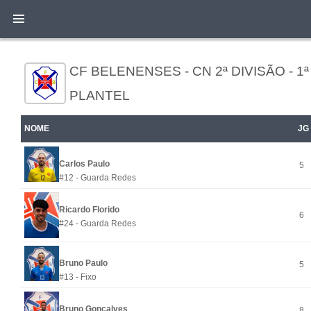
CF BELENENSES - CN 2ª DIVISÃO - 1ª 
PLANTEL
NOME
JG
Carlos Paulo
5
#12 - Guarda Redes
Ricardo Florido
6
#24 - Guarda Redes
Bruno Paulo
5
#13 - Fixo
Bruno Gonçalves
8