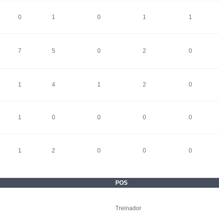
0
1
0
1
1
7
5
0
2
0
1
4
1
2
0
1
0
0
0
0
1
2
0
0
0
POS
Treinador