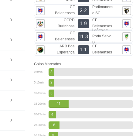
CF
Portimonens
2-2
Belenenses
e SC
CCRD
CF
0
1-9
Burinhosa
Belenenses
Leões de
CF
Porto Salvo
11-3
Belenenses
0
B
ARB Boa
CF
1-1
Esperança
Belenenses
0
Golos Marcados
3
0-5min
0
3
5-10min
3
10-15min
0
11
15-20min
4
20-25min
0
6
25-30min
5
30-35min