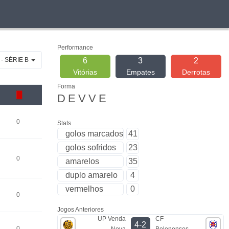
Performance
 - SÉRIE B
6
3
2
Vitórias
Empates
Derrotas
Forma
D
E
V
V
E
0
Stats
golos marcados
41
golos sofridos
23
0
amarelos
35
duplo amarelo
4
vermelhos
0
0
Jogos Anteriores
UP Venda
CF
4-2
0
Nova
Belenenses