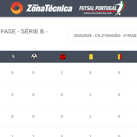
FASE - SÉRIE B -
2025/2026 - CN 2ª DIVISÃO - 1ª FASE
5
5
0
1
0
0
5
0
0
1
0
0
0
0
1
0
2
2
0
2
0