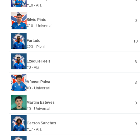
#10 - Ala
Sílvio Pinto
0
#10 - Universal
Furtado
10
#23 - Pivot
Ezequiel Reis
6
#0 - Ala
Afonso Paiva
3
#0 - Universal
Martim Esteves
0
#0 - Universal
Gerson Sanches
9
#17 - Ala