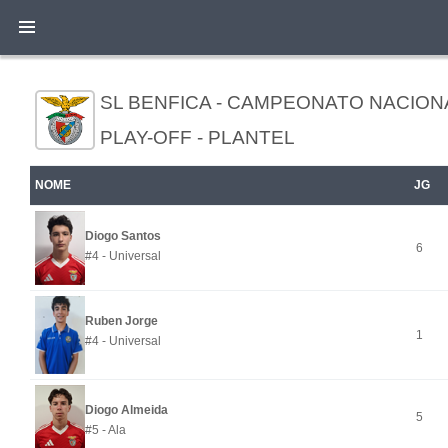
SL BENFICA - CAMPEONATO NACIONA
PLAY-OFF - PLANTEL
NOME
JG
Diogo Santos
6
#4 - Universal
Ruben Jorge
1
#4 - Universal
Diogo Almeida
5
#5 - Ala