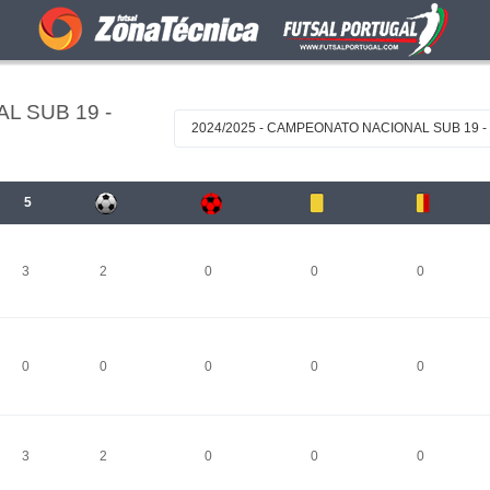
L SUB 19 -
2024/2025 - CAMPEONATO NACIONAL SUB 19 -
5
3
2
0
0
0
0
0
0
0
0
3
2
0
0
0