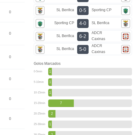
SL Benfica
Sporting CP
0-5
0
Sporting CP
SL Benfica
4-0
ADCR
0
SL Benfica
6-2
Caxinas
ADCR
SL Benfica
5-0
Caxinas
0
Golos Marcados
1
0-5min
0
1
5-10min
1
10-15min
0
7
15-20min
2
20-25min
0
1
25-30min
2
30-35min