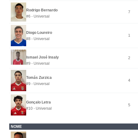
Rodrigo Bernardo
7
#6 - Universal
Diogo Loureiro
1
#8 - Universal
Ismael José Insaly
2
#9 - Universal
Tomás Zurzica
4
#9 - Universal
Gonçalo Letra
5
#10 - Universal
NOME