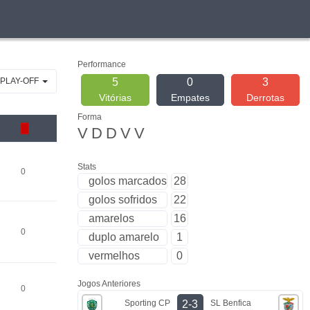
Performance
 PLAY-OFF
5
0
3
Vitórias
Empates
Derrotas
Forma
V
D
D
V
V
Stats
0
golos marcados
28
golos sofridos
22
amarelos
16
0
duplo amarelo
1
vermelhos
0
Jogos Anteriores
0
Sporting CP
SL Benfica
2-3