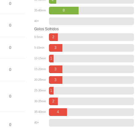
0
8
35-40min
40+
0
Golos Sofridos
2
0-5min
0
3
5-10min
1
10-15min
3
0
15-20min
3
20-25min
1
25-30min
0
2
30-35min
4
35-40min
40+
0