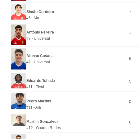
Simão Cordeiro
7
#5 - Ala
António Pereira
7
#7 - Universal
Afonso Casaca
6
#7 - Universal
Eduardo Tchuda
5
#11 - Pivot
Pedro Martins
0
#11 - Ala
Martim Gonçalves
6
#12 - Guarda Redes