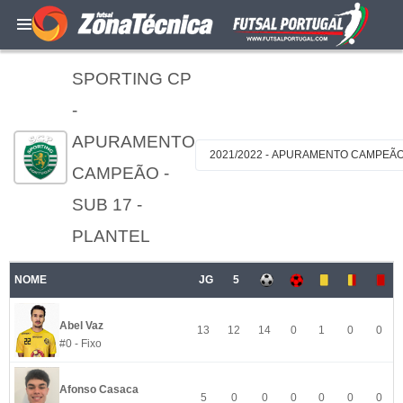
SPORTING CP
-
APURAMENTO
2021/2022 - APURAMENTO CAMPEÃO 
CAMPEÃO -
SUB 17 -
PLANTEL
NOME
JG
5
Abel Vaz
13
12
14
0
1
0
0
#0 - Fixo
Afonso Casaca
5
0
0
0
0
0
0