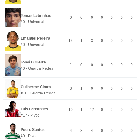
Tomas Lebrinhas
0
0
0
0
0
0
0
#0 - Universal
Emanuel Pereira
13
1
3
0
0
0
0
#0 - Universal
Tomás Guerra
1
0
0
0
0
0
0
#0 - Guarda Redes
Guilherme Cintra
3
1
0
0
0
0
0
#16 - Guarda Redes
Luís Fernandes
10
1
12
0
2
0
0
#17 - Pivot
Pedro Santos
4
3
4
0
0
0
0
#9 - Pivot