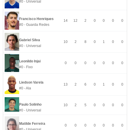
#0 - Universal
Francisco Henriques
14
12
2
0
0
0
0
#0 - Guarda Redes
Gabriel Silva
10
2
8
0
1
0
0
#0 - Universal
Leonildo Injai
0
0
0
0
0
0
0
#0 - Fixo
Liedson Varela
13
2
6
0
1
0
0
#0 - Ala
Paulo Solinho
10
2
5
0
0
0
0
#0 - Universal
Matilde Ferreira
0
0
0
0
0
0
0
#0 - Universal