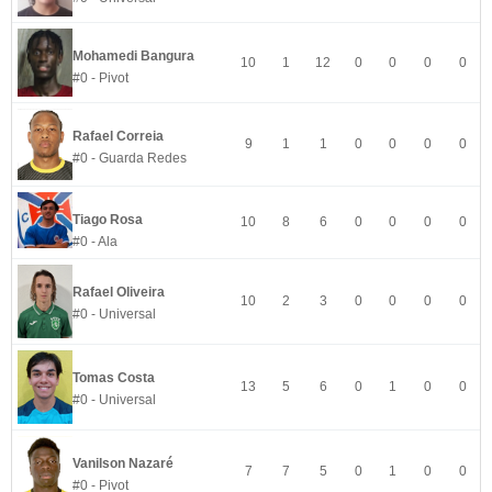
Mohamedi Bangura
10
1
12
0
0
0
0
#0 - Pivot
Rafael Correia
9
1
1
0
0
0
0
#0 - Guarda Redes
Tiago Rosa
10
8
6
0
0
0
0
#0 - Ala
Rafael Oliveira
10
2
3
0
0
0
0
#0 - Universal
Tomas Costa
13
5
6
0
1
0
0
#0 - Universal
Vanilson Nazaré
7
7
5
0
1
0
0
#0 - Pivot