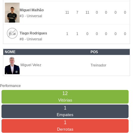
Miguel Malhão
11
7
11
0
0
0
0
#3 - Universal
Tiago Rodrigues
1
1
0
0
0
0
0
#8 - Universal
NOME
POS
Miguel Velez
Treinador
Performance
12
Vitórias
1
Empates
1
Derrotas