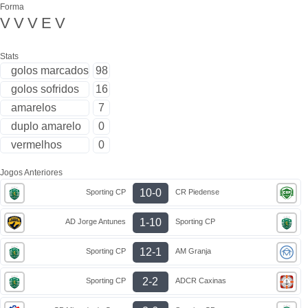
Forma
V
V
V
E
V
Stats
golos marcados
98
golos sofridos
16
amarelos
7
duplo amarelo
0
vermelhos
0
Jogos Anteriores
10-0
Sporting CP
CR Piedense
1-10
AD Jorge Antunes
Sporting CP
12-1
Sporting CP
AM Granja
2-2
Sporting CP
ADCR Caxinas