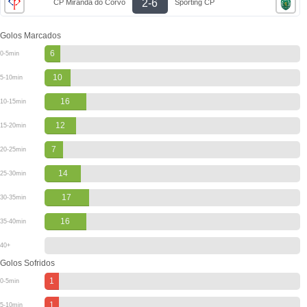
2-6
CP Miranda do Corvo
Sporting CP
Golos Marcados
6
0-5min
10
5-10min
16
10-15min
12
15-20min
7
20-25min
14
25-30min
17
30-35min
16
35-40min
40+
Golos Sofridos
1
0-5min
1
5-10min