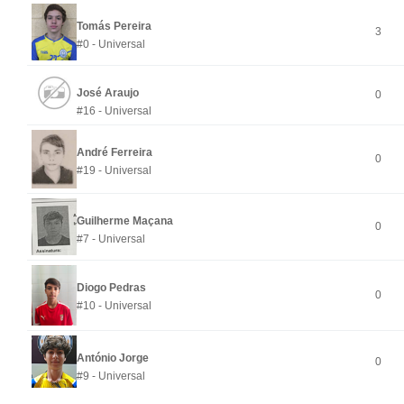
Tomás Pereira
3
#0 - Universal
José Araujo
0
#16 - Universal
André Ferreira
0
#19 - Universal
Guilherme Maçana
0
#7 - Universal
Diogo Pedras
0
#10 - Universal
António Jorge
0
#9 - Universal