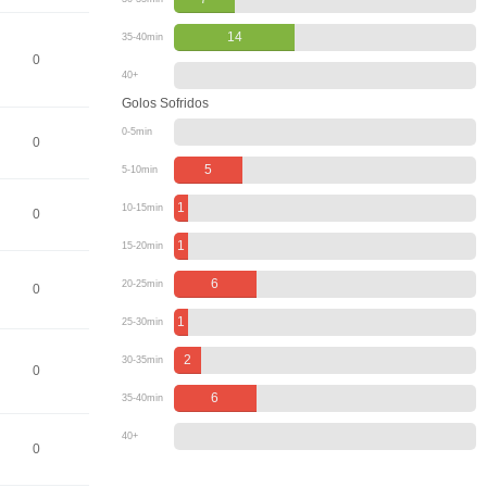
14
35-40min
0
40+
Golos Sofridos
0-5min
0
5
5-10min
1
10-15min
0
1
15-20min
6
20-25min
0
1
25-30min
2
30-35min
0
6
35-40min
40+
0