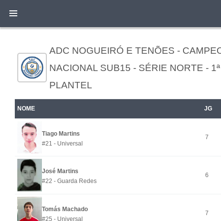
ADC NOGUEIRÓ E TENÕES - CAMPE
NACIONAL SUB15 - SÉRIE NORTE - 1ª
PLANTEL
NOME
JG
Tiago Martins
7
#21 - Universal
José Martins
6
#22 - Guarda Redes
Tomás Machado
7
#25 - Universal