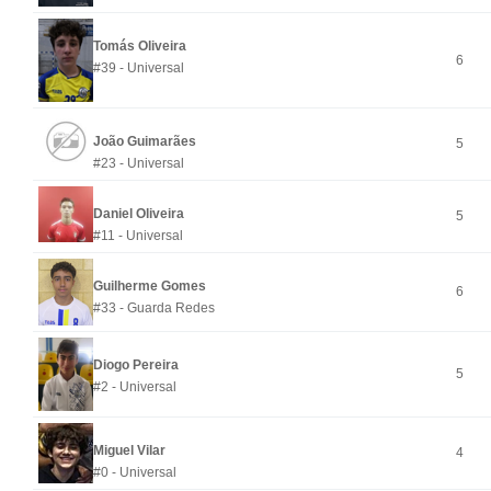
Tomás Oliveira
6
#39 - Universal
João Guimarães
5
#23 - Universal
Daniel Oliveira
5
#11 - Universal
Guilherme Gomes
6
#33 - Guarda Redes
Diogo Pereira
5
#2 - Universal
Miguel Vilar
4
#0 - Universal