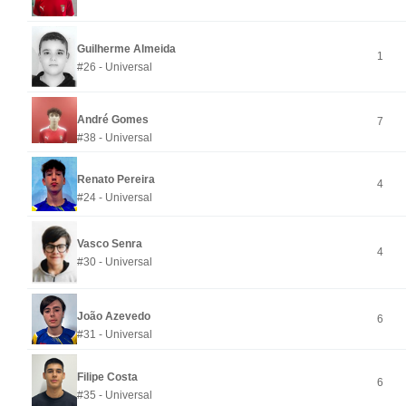
Guilherme Almeida
1
#26 - Universal
André Gomes
7
#38 - Universal
Renato Pereira
4
#24 - Universal
Vasco Senra
4
#30 - Universal
João Azevedo
6
#31 - Universal
Filipe Costa
6
#35 - Universal