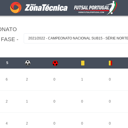
ONATO
 FASE -
2021/2022 - CAMPEONATO NACIONAL SUB15 - SÉRIE NORTE 
5
6
2
0
1
0
2
1
0
0
0
4
2
0
0
0