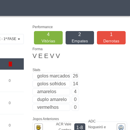
Performance
4
2
1
- 1ª FASE
Vitórias
Empates
Derrotas
Forma
V
E
E
V
V
Stats
golos marcados
26
0
golos sofridos
14
amarelos
4
duplo amarelo
0
0
vermelhos
0
Jogos Anteriores
ADC
ACR Vale
0
Nogueiró e
1-8
Cambra