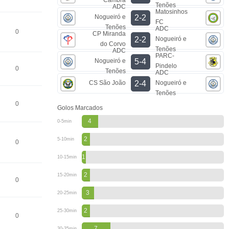
Tenões
ADC
Matosinhos
Nogueiró e
2-2
FC
Tenões
ADC
0
CP Miranda
Nogueiró e
2-2
do Corvo
Tenões
ADC
PARC-
Nogueiró e
5-4
Pindelo
0
Tenões
ADC
CS São João
Nogueiró e
2-4
Tenões
0
Golos Marcados
4
0-5min
2
5-10min
0
1
10-15min
2
15-20min
0
3
20-25min
2
25-30min
0
7
30-35min