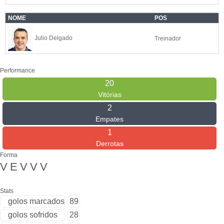
NOME
POS
Julio Delgado
Treinador
Performance
20
Vitórias
2
Empates
1
Derrotas
Forma
V
E
V
V
V
Stats
golos marcados
89
golos sofridos
28