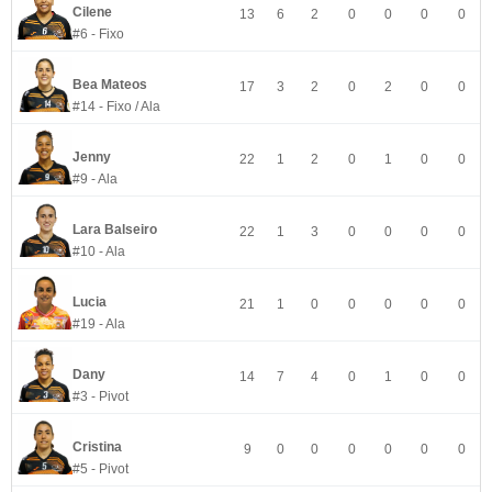
Cilene
13
6
2
0
0
0
0
#6 - Fixo
Bea Mateos
17
3
2
0
2
0
0
#14 - Fixo / Ala
Jenny
22
1
2
0
1
0
0
#9 - Ala
Lara Balseiro
22
1
3
0
0
0
0
#10 - Ala
Lucia
21
1
0
0
0
0
0
#19 - Ala
Dany
14
7
4
0
1
0
0
#3 - Pivot
Cristina
9
0
0
0
0
0
0
#5 - Pivot