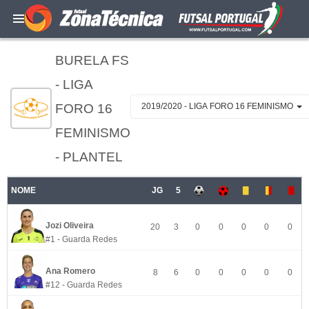
BURELA FS
- LIGA
FORO 16
2019/2020 - LIGA FORO 16 FEMINISMO
FEMINISMO
- PLANTEL
NOME
JG
5
Jozi Oliveira
20
3
0
0
0
0
0
#1 - Guarda Redes
Ana Romero
8
6
0
0
0
0
0
#12 - Guarda Redes