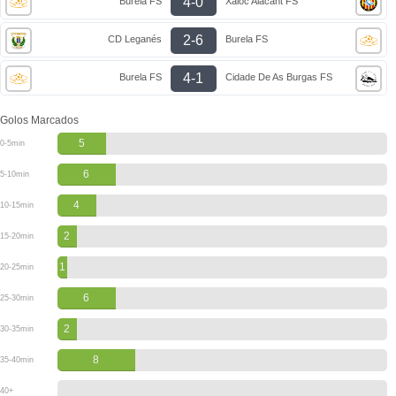
4-0
Burela FS
Xaloc Alacant FS
2-6
CD Leganés
Burela FS
4-1
Burela FS
Cidade De As Burgas FS
Golos Marcados
5
0-5min
6
5-10min
4
10-15min
2
15-20min
1
20-25min
6
25-30min
2
30-35min
8
35-40min
40+