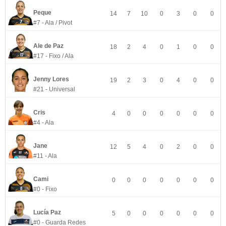
Peque
14
7
10
0
3
0
0
#7 - Ala / Pivot
Ale de Paz
18
2
4
0
1
0
0
#17 - Fixo / Ala
Jenny Lores
19
2
3
0
4
0
0
#21 - Universal
Cris
4
0
0
0
0
0
0
#4 - Ala
Jane
12
5
4
0
2
0
0
#11 - Ala
Cami
0
0
0
0
0
0
0
#0 - Fixo
Lucía Paz
5
0
0
0
0
0
0
#0 - Guarda Redes