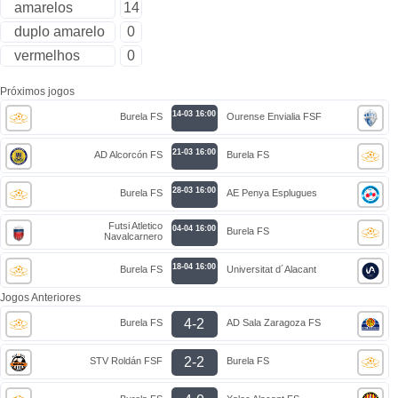
amarelos
14
duplo amarelo
0
vermelhos
0
Próximos jogos
14-03 16:00
Burela FS
Ourense Envialia FSF
21-03 16:00
AD Alcorcón FS
Burela FS
28-03 16:00
Burela FS
AE Penya Esplugues
Futsi Atletico
04-04 16:00
Burela FS
Navalcarnero
18-04 16:00
Burela FS
Universitat d´Alacant
Jogos Anteriores
4-2
Burela FS
AD Sala Zaragoza FS
2-2
STV Roldán FSF
Burela FS