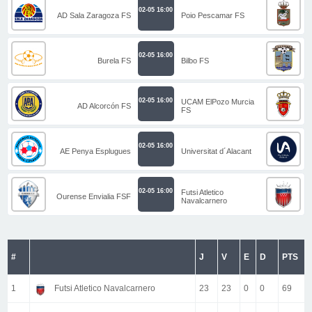
02-05 16:00
AD Sala Zaragoza FS
Poio Pescamar FS
02-05 16:00
Burela FS
Bilbo FS
02-05 16:00
UCAM ElPozo Murcia
AD Alcorcón FS
FS
02-05 16:00
AE Penya Esplugues
Universitat d´Alacant
02-05 16:00
Futsi Atletico
Ourense Envialia FSF
Navalcarnero
#
J
V
E
D
PTS
1
Futsi Atletico Navalcarnero
23
23
0
0
69