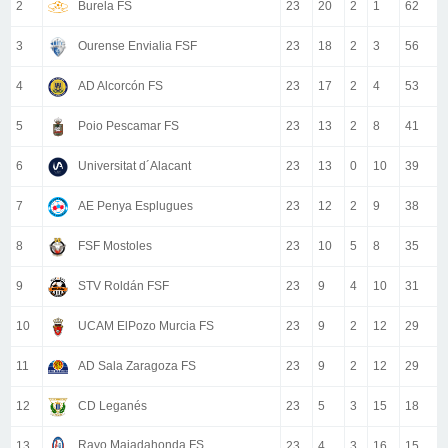
2
Burela FS
23
20
2
1
62
3
Ourense Envialia FSF
23
18
2
3
56
4
AD Alcorcón FS
23
17
2
4
53
5
Poio Pescamar FS
23
13
2
8
41
6
Universitat d´Alacant
23
13
0
10
39
7
AE Penya Esplugues
23
12
2
9
38
8
FSF Mostoles
23
10
5
8
35
9
STV Roldán FSF
23
9
4
10
31
10
UCAM ElPozo Murcia FS
23
9
2
12
29
11
AD Sala Zaragoza FS
23
9
2
12
29
12
CD Leganés
23
5
3
15
18
Rayo Majadahonda FS
13
23
4
3
16
15