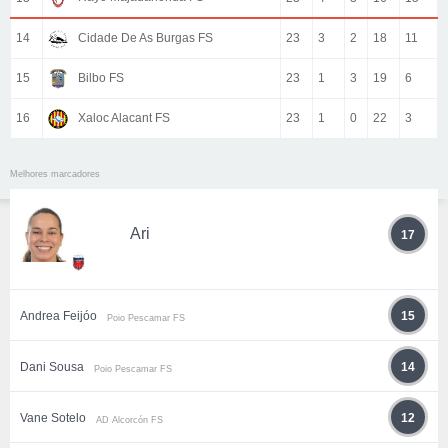
14
Cidade De As Burgas FS
23
3
2
18
11
15
Bilbo FS
23
1
3
19
6
16
Xaloc Alacant FS
23
1
0
22
3
Melhores marcadores
Ari
17
Andrea Feijóo
15
Poio Pescamar FS
Dani Sousa
14
Poio Pescamar FS
Vane Sotelo
12
AD Alcorcón FS