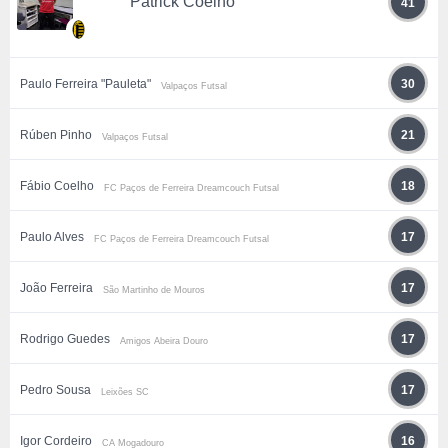
Patrick Coelho
41
Paulo Ferreira "Pauleta"
30
Valpaços Futsal
Rúben Pinho
21
Valpaços Futsal
Fábio Coelho
18
FC Paços de Ferreira Dreamcouch Futsal
Paulo Alves
17
FC Paços de Ferreira Dreamcouch Futsal
João Ferreira
17
São Martinho de Mouros
Rodrigo Guedes
17
Amigos Abeira Douro
Pedro Sousa
17
Leixões SC
Igor Cordeiro
16
CA Mogadouro