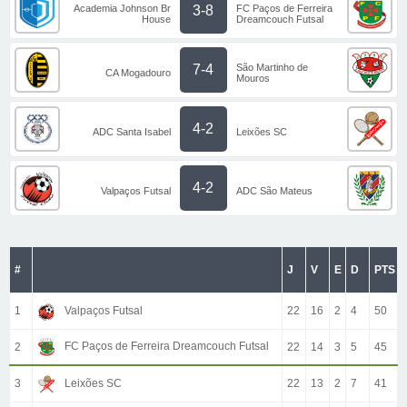
Academia Johnson Br
FC Paços de Ferreira
3-8
House
Dreamcouch Futsal
São Martinho de
7-4
CA Mogadouro
Mouros
4-2
ADC Santa Isabel
Leixões SC
4-2
Valpaços Futsal
ADC São Mateus
#
J
V
E
D
PTS
1
Valpaços Futsal
22
16
2
4
50
FC Paços de Ferreira Dreamcouch Futsal
2
22
14
3
5
45
3
Leixões SC
22
13
2
7
41