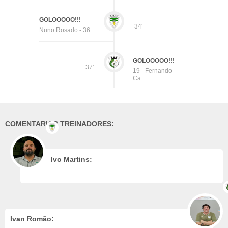
GOLOOOOO!!!
34'
Nuno Rosado - 36
GOLOOOOO!!!
37'
19 - Fernando
Ca
COMENTARIOS TREINADORES:
Ivo Martins:
Ivan Romão: