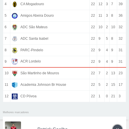
4
CA Mogadouro
22
12
3
7
39
5
Amigos Abeira Douro
22
11
3
8
36
6
ADC São Mateus
22
10
2
10
32
7
ADC Santa Isabel
22
9
5
8
32
8
PARC-Pindelo
22
9
4
9
31
ACR Lordelo
9
22
9
4
9
31
10
São Martinho de Mouros
22
7
2
13
23
11
Academia Johnson Br House
22
5
2
15
17
12
CD Póvoa
22
1
0
21
3
Melhores marcadores