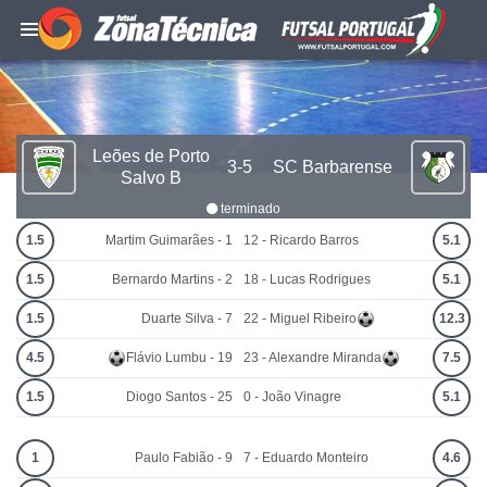
Leões de Porto
3-5
SC Barbarense
Salvo B
terminado
1.5
Martim Guimarães - 1
12 - Ricardo Barros
5.1
1.5
Bernardo Martins - 2
18 - Lucas Rodrigues
5.1
1.5
Duarte Silva - 7
22 - Miguel Ribeiro
12.3
4.5
Flávio Lumbu - 19
23 - Alexandre Miranda
7.5
1.5
Diogo Santos - 25
0 - João Vinagre
5.1
1
Paulo Fabião - 9
7 - Eduardo Monteiro
4.6