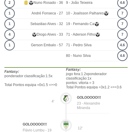
2
Nuno Rosado - 36
9 - João Teixeira
4.6
1
André Fonseca - 27
10 - Joailsson Palhares
7
1
Sebastiao Alves - 32
19 - Fernando Ca
7
4
Diogo Alves - 33
71 - Aderson Filho
7
1
Gerson Embalo - 57
71 - Pedro Silva
4.6
80 - Nuno Silva
4.6
Fantasy:
Fantasy:
jogo fora:1.2xponderador
ponderador classificação:1.5x
classificação:1x
pontos: vitoria = 3
Total Pontos equipa =0x1.5 =>>0
Total Pontos equipa =3x1.2 =>>3.6
GOLOOOOO!!!
4'
23 - Alexandre
Miranda
GOLOOOOO!!!
12'
Flávio Lumbu - 19