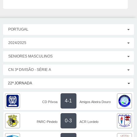
PORTUGAL
2024/2025
SENIORES MASCULINOS
CN 3ª DIVISÃO - SÉRIE A
22ª JORNADA
4-1
CD Póvoa
Amigos Abeira Douro
0-3
PARC-Pindelo
ACR Lordelo